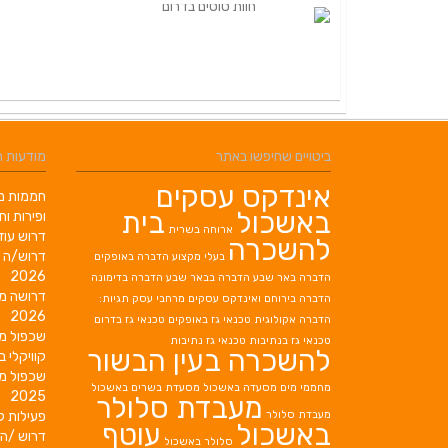
ביטויים שחיפשו באתר
מודעות 
אינדקס עסקים
חממות מב
באשכול
בית
ופירות ות
ארוחה בשרית
דרוש עוז
להשכרה
דרוש/ה 
בעלי מקצוע
הדברה באופקים
2026
הדברה באר שבע
הדברה בבאר שבע
הדברה בדימונה
דרושה מ
הדברה בירוחם
ואינדקס עסקים מרחבי עסק תגיות:
2026
הדברה אקולוגית
טכנאי גז באופקים
טכנאי גז בדרום
שכפול מ
טכנאי גז בנתיבות
טכנאי גז נתיבות
להשכרה בעין הבשור
קוויקלי ב
שכפול מ
מחממי מים
מסעדה באשכול
מסעדת בשרים באשכול
2025
מעבדת סלולר
מעבדת סלולר
פעילות ק
באשכול
עוטף
דרוש /ה 
סלולר באשכול