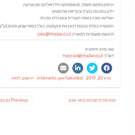
•ניסיון בתחום חשמל, פנאומטיקה הידראוליקה ומכאניקה.
•ידע בתכנות בקרה ובקריאת שרטוטים.
•שליטה טובה בשפה העברית ובאנגלית טכנית.
•המשרה כוללת נכונות לכוננויות והקפצות, כולל בסופי שבוע וחגים (ע"פ
להגשת מועמדות למשרה:
jobs@hhadar.co.il
שם: מירב חיימוביץ
דוא"ל:
meyrav@hhadar.co.il
Categories
Author
Posted
מרץ 20, 2019
internetic-portaleshkol
דרושים
,
לוחות
on
ניווט
פוסט
vious
הבא
חברת הובלות בבאר שבע
Previous
גם בעז
הבא:
post: