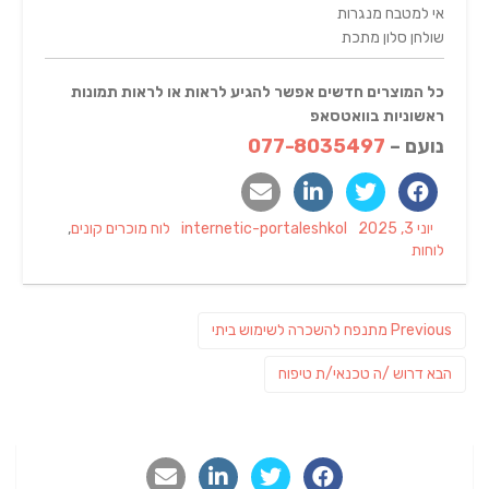
אי למטבח מנגרות
שולחן סלון מתכת
כל המוצרים חדשים אפשר להגיע לראות או לראות תמונות
ראשוניות בוואטסאפ
נועם
–
077-8035497
Categories
Author
Posted
יוני 3, 2025
internetic-portaleshkol
לוח מוכרים קונים
,
on
לוחות
ניווט
Previous
Previous
מתנפח להשכרה לשימוש ביתי
post:
פוסט
הבא
דרוש /ה טכנאי/ת טיפוח
הבא: