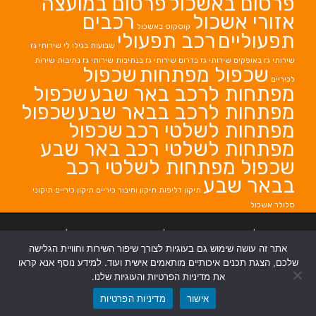
פרסום באשכול
פרסום במועצה
אזורי אשכול
רכבים
קוסקוס באשכול
תפעוליים
רכב תפעולי
שבועות בגילו לי
שירותי גז
שירותי גז באופקים
שירותי גז בדרום
שירותי גז בנתיבות
שירותי גז נתיבות
שירות
שכפול מפתחות
שכפול
לכיריים
מפתחות לרכב באר שבע
שכפול
מפתחות לרכב בבאר שבע
שכפול
מפתחות לשלטי רכב
שכפול
מפתחות לשלטי רכב באר שבע
שכפול מפתחות לשלטי רכב
בבאר שבע
תיקון דליפות
תיקון וחיבור כיריים
תיקון כיריים
תיקוני
סלולר אשכול
בניית אתרים
|
בניית אתרים באר שבע
|
בניית אתרים בבאר שבע
|
קידום אתרים
אתר זה עושה שימוש גם בעוגיות לצורך שיפור השירות וחוויית הגלישה
בבאר שבע
|
שלכם, הצגת תכנים איכותיים מותאמים אישית ועוד. למידע נוסף אנא קראו
את מדיניות הפרטיות והעוגיות שלנו.
אישור
מדיניות הפרטיות