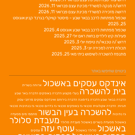
דרוש/ה מנקה למשרדי מכינת עצם
פברואר 11, 2026
דרושה מזכירה למשרדי מכינת עצם
פברואר 11, 2026
שכפול מפתחות לרכב בבאר שבע – מיסטר קוויקלי בגרנד קניון
אוגוסט
25, 2025
שכפול מפתחות לרכב בבאר שבע
אוגוסט 4, 2025
פעילות קיץ לילדים בחוות ראם
יולי 27, 2025
דרוש /ה טכנאי/ת טיפוח
יולי 3, 2025
תכולת דירה למכירה
יוני 3, 2025
מתנפח להשכרה לשימוש ביתי
מאי 25, 2025
ביטויים שחיפשו באתר
אינדקס עסקים באשכול
ארוחה בשרית
בית להשכרה
בעלי מקצוע
הדברה באופקים
הדברה באר שבע
הדברה בבאר שבע
הדברה בדימונה
הדברה בירוחם
ואינדקס עסקים מרחבי עסק
תגיות: הדברה אקולוגית
טכנאי גז באופקים
טכנאי גז בדרום
טכנאי גז בנתיבות
טכנאי
להשכרה בעין הבשור
גז נתיבות
מחממי מים
מסעדה
מעבדת סלולר
באשכול
מסעדת בשרים באשכול
מעבדת סלולר
באשכול
עוטף עזה
סלולר באשכול
עסקים