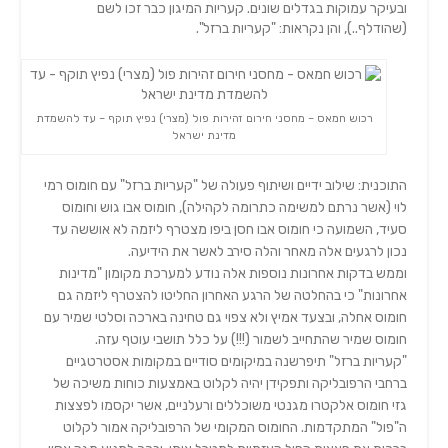
ובעיקר עמוקות בגדלים שונים. קעריות המיגון כבר זכו לשם
(שהודלף..), והן נקראות: "קעריות ברזל".
רכוש חמאס – מחסני חירום זהירות פול (מצרי) נפיץ תוקף – עד להשמדת
מדינת ישראל
התוכנית: שילוב ידיים ושיתוף פעולה של "קעריות ברזל" עם חומוס רמי
לוי (אשר נרתם למשימה כתרומה לקהילה), חומוס אבו גוש וחומוס
סעיד, השמועה כי חומוס אבו חסן ביפו מצטרף ליזמה לא אוששה עד
נכון לרגעים אלה מאחר והלה סירב לאשר את הידיעה.
וממש בדקות אחרונות נוספות אלה נודע למערכת מקומון "מדינות
אחרונות" כי בהחלטה של הרגע האחרון החליטו להצטרף ליזמה גם
חומוס אחלה, ובצעד אמיץ ולא צפוי גם טחינה בארכה וסלטי שמיר עם
חומוס שמיר שהתחייב לשמור (!!!) על כלל תושבי עוטף עזה.
"קעריות ברזל" תיפרשנה במיקומים סודיים במקומות אסטרטגיים
ברחבי הרפובליקה ותפקידן יהיה לקלוט באמצעות כוחות משיכה של
גזי חומוס אלקטרו מגנטי משוכללים ורעלניים, אשר יקסמו לפצצות
ה"פול" המתקדמות. החומוס המקומי של הרפובליקה אמור לקלוט