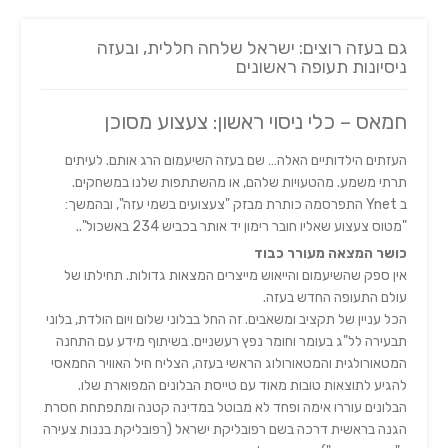
גם בעזה רוצים: ישראל שלחה חללית, ובעזה
ניסיונות תעופה ראשונים
חמאס – כלי ניסוי ראשון: צעצוע מסוכן
העזתים הילדותיים האלה… שם בעזה השיעמום הרג אותם. לעיתים
תרתי משמע. מהטעויות שלהם, או מהשתתפות שלנו במשחקים.
ב Ynet התפרסמה כותרת מבזק "צעצועים בשמי עזה", ובהמשך:
"מטוס צעצוע שאליו חובר רימון יד אותר בכביש 234 באשכול"..
כושר המצאה מעורר כבוד
אין ספק שהשיעמום והייאוש מייצרים המצאות גדולות. תחילתו של
עולם התעופה החדש בעזה.
הכל עניין של תקציב ומשאבים. זה החל בבלוני שלום ויום הולדת, בלוני
תבעירה לל"ג בעומר וחומר נפץ רעשניים. בשיתוף מידע עם התחנה
המטאורולגית והמטאורולוג הראשי בעזה, הצליח חיל האוויר החמאסי
להגיע לתוצאות טובות מאוד עם טייסת הבלונים המפוארת שלו.
הבלונים עוררו אימה ופחד לא מבוטל במדינה קטנה ומתפתחת חסרת
הגנה בראשית דרכה בשם רפובליקת ישראל (רפובליקת בננות צעירה