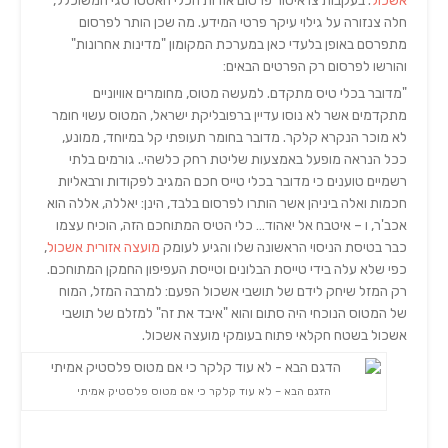
אשכול
. בעקבות צו איסור פרסום אודות הכלי האסטרטגי המשוכלל,
חלה צנזורה על גילוי עיקר פרטי המידע. מה שכן הותר לפרסום
מתפרסם באופן בלעדי כאן במערכת המקומון "מדינות אחרונות"
והורשו לפרסום רק הפרטים הבאים:
"מדובר בכלי טיס מתקדם. למעשה מטוס, מחומרים אוויוניים
מתקדמים אשר לא נוסו עדיין ברפובליקת ישראל, המטוס עשוי חומר
לא מוכר הנקרא קלקר. מדובר בחומר תעופתי קל במיוחד, ממונע,
ככל הנראה מופעל באמצעות שליטת רחק כלשהי.. גורמים בלתי
רשמיים טוענים כי מדובר בכלי טייס חכם המגיב לפקודות ורבאליות
חכמות ואלה ביניהן אשר הותרו לפרסום בלבד, הינן: יאללה, אללה הוא
אכב'ר, ו – איטבח אל יאהוד… כלי הטיס המתוחכם הזה, הוכיח עצמו
כבר בטיסת הניסוי הראשונה שלו והגיע לעומק
מועצה אזורית אשכול
,
כפי שלא עלה בידי טייסת הבלונים וטייסת העפיפון החמקן המתוחכם.
רק המזל שיחק לידם של תושבי אשכול הפעם: למרבה המזל, המוח
של המטוס הנוכחי היה סתום והוא "איבד את זה" למזלם של תושבי
אשכול בשטח חקלאי פתוח בעומקי מועצה אשכול.
הדגם הבא – לא עוד קלקר כי אם מטוס פלסטיק אמיתי