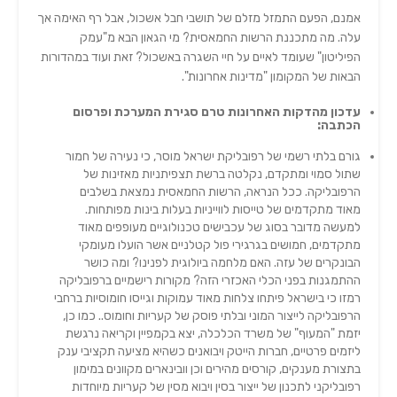
אמנם, הפעם התמזל מזלם של תושבי חבל אשכול, אבל רף האימה אך
עלה. מה מתכננת הרשות החמאסית? מי הגאון הבא מ"עמק
הפיליטון" שעומד לאיים על חיי השגרה באשכול? זאת ועוד במהדורות
הבאות של המקומון "מדינות אחרונות".
עדכון מהדקות האחרונות טרם סגירת המערכת ופרסום
הכתבה:
גורם בלתי רשמי של רפובליקת ישראל מוסר, כי נעירה של חמור
שתול סמוי ומתקדם, נקלטה ברשת תצפיתניות מאזינות של
הרפובליקה. ככל הנראה, הרשות החמאסית נמצאת בשלבים
מאוד מתקדמים של טייסות לווייניות בעלות בינות מפותחות.
למעשה מדובר בסוג של עכבישים טכנולוגיים מעופפים מאוד
מתקדמים, חמושים בגרגירי פול קטלניים אשר הועלו מעומקי
הבונקרים של עזה. האם מלחמה ביולוגית לפנינו? ומה כושר
ההתמגנות בפני הכלי האכזרי הזה? מקורות רישמיים ברפובליקה
רמזו כי בישראל פיתחו צלחות מאוד עמוקות וגייסו חומוסיות ברחבי
הרפובליקה לייצור המוני ובלתי פוסק של קעריות וחומוס.. כמו כן,
יזמת "המעוף" של משרד הכלכלה, יצא בקמפיין וקריאה נרגשת
ליזמים פרטיים, חברות הייטק ויבואנים כשהיא מציעה תקציבי ענק
בתצורת מענקים, קורסים מהירים וכן וובינארים מקוונים במימון
רפובליקני לתכנון של ייצור בסין ויבוא מסין של קעריות מיוחדות