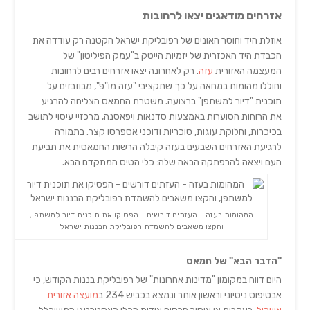
אזרחים מודאגים יצאו לרחובות
אוזלת היד וחוסר האונים של רפובליקת ישראל הקטנה רק עודדה את
הכבדת היד האכזרית של יזמיות הייטק ב"עמק הפיליטון" של
המעצמה האזורית
עזה
. רק לאחרונה יצאו אזרחים רבים לרחובות
וחוללו מהומות במחאה על כך שתקציבי "עזה מו"פ", מבוזבזים על
תוכנית "דיור למשתפן" ברצועה. משטרת החמאס הצליחה להרגיע
את הרוחות הסוערות באמצעות סדנאות ויפאסנה, מרכזיי עיסוי לתושב
בכיכרות, וחלוקת עוגות, סוכריות ודוכני אספרסו קצר. בתמורה
לרגיעת האזרחים השבעים בעזה קיבלה הרשות החמאסית את תביעת
העם ויצאה להרפתקה הבאה שלה: כלי הטיס המתקדם הבא.
המהומות בעזה – העזתים דורשים – הפסיקו את תוכנית דיור למשתפן,
והקצו משאבים להשמדת רפובליקת הבננות ישראל
"הדבר הבא" של חמאס
היום דווח במקומון "מדינות אחרונות" של רפובליקת בננות הקודש, כי
אבטיפוס ניסיוני וראשון אותר ונמצא בכביש 234 ב
מועצה אזורית