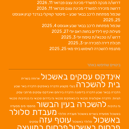
דרוש/ה מנקה למשרדי מכינת עצם
פברואר 11, 2026
דרושה מזכירה למשרדי מכינת עצם
פברואר 11, 2026
שכפול מפתחות לרכב בבאר שבע – מיסטר קוויקלי בגרנד קניון
אוגוסט
25, 2025
שכפול מפתחות לרכב בבאר שבע
אוגוסט 4, 2025
פעילות קיץ לילדים בחוות ראם
יולי 27, 2025
דרוש /ה טכנאי/ת טיפוח
יולי 3, 2025
תכולת דירה למכירה
יוני 3, 2025
מתנפח להשכרה לשימוש ביתי
מאי 25, 2025
ביטויים שחיפשו באתר
אינדקס עסקים באשכול
ארוחה בשרית
בית להשכרה
בעלי מקצוע
הדברה באופקים
הדברה באר שבע
הדברה בבאר שבע
הדברה בדימונה
הדברה בירוחם
ואינדקס עסקים מרחבי עסק
תגיות: הדברה אקולוגית
טכנאי גז באופקים
טכנאי גז בדרום
טכנאי גז בנתיבות
טכנאי
להשכרה בעין הבשור
גז נתיבות
מחממי מים
מסעדה
מעבדת סלולר
באשכול
מסעדת בשרים באשכול
מעבדת סלולר
באשכול
עוטף עזה
סלולר באשכול
עסקים
פרסום באשכול
פרסום במועצה