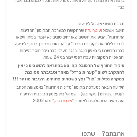
ברכּות את פצצות הפול העזתיות למטרל אותו, ובכך למנוע מגה אסון
כבד.
תגובת תושבי אשכול לידיעה:
תושבי אשכול ו
עוטף עזה
שהתקשרו למערכת המקומון "המדינות
האחרונות", הביעו את חששם שאזרחים טובים לא יעמדו בפיתוי וייצאו
לנגב בלילות את "קעריות הברזל" על החומוס שבתוכן. בנוסף לידיעה
כבר נתבשרנו כי בצפון הנגב ובנגב מערבי כבר ניכר חוסר בפיתות
והמאפיות המקומיות עברו לפסי ייצור בני 24 שעות.
פיקוד החורף של הרפובליקה יצא בהתראה לתושבים כי אין
להתקרב לשום "קערית ברזל" מאחר וסביבתה מסוכנת
במקרה נפילות "פול" נפץ בשטחים פתוחים.
הציבור מוזהר ! ! !
הידיעה הובאה למערכת מקומון "מדינות אחרונות" באמצעות הכתב
לענייני שטיחים (וניקוי יבש) – שמואל ביין עצמון מסוכנות הידיעות
העצמאית הטכנולוגית לאזור – "
אינטרנטיק
" מאז 2002.
אהבתם? – שתפו