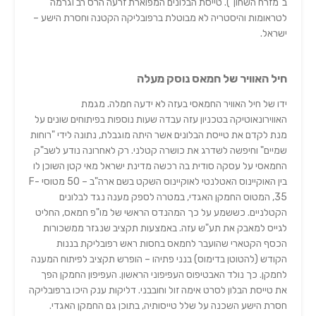
ב"מזרח השחון"). טייסת הבלונים המפוארת זרעה הרס רב וגרמה
לטראומות והיסטריה לא מבוטלת ברפובליקה הקטנה וחסרת הישע –
ישראל.
חיל האוויר של חמאס נוסק מעלה
ידו של חיל האוויר החמאסי בעזה לא ידעה חמלה. מגמת
האווירונאוטיקה בטכניון עזה עבדה שעות נוספות בפיתוחים שונים על
מנת לקדם את טייסת הבלונים אשר היתה מוגבלת, נתונה לידי "רוחות
שמיים" וחיפשה לשדרג את כושרה קטלני. רק לאחרונה נודע לשב"ק
החמאסי על עסקה סודית בה רכשה מדינת ישראל מאי קטן השוכן לו
בין האוקיינוס האטלנטי לאוקיינוס השקט בשם ארה"ב – 50 מטוסי F-
35, המטוס החמקן האגדי, במטרה לספק מענה נגד לבלונים
הקטלניים. כששמע על כך המהנדס הראשי של מו"פ חמאס, החליט
לגייס למאבק את תע"ש עזה. באמצעות תקציב שנגזר ממשכורות
הכסף הקטארי שהועבר לחמאס בחסות ראש רפובליקת בננות
הקודש (להטוטן בדימוס) בנני פתיהו – הופרש תקציב לפיתוח המענה
לחמקן. כך נולד האבטיפוס העפיפוני הראשון. העפיפון החמקן הפך
את טייסת הבלון לסרט אימה זול וחובבני. דליקות ענק היכו ברפובליקה
חסרת הישע השכנה על שלל טייסותיה, בתוכן גם החמקן האגדי.