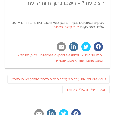
רוצים עוד? – רישמו בתוך חוות הדעת
עסקים מעוניינים בקידום מקצועי הטוב ביותר בדרום – פנו
אלינו באמצעות
צור קשר באתר
.
Tags
Categories
Author
Posted
מרץ 18, 2019
internetic-portaleshkol
בלוג
,
מה חדש
on
חמאס
,
מועצה אזורי אשכול
,
עוטף עזה
ניווט
Previous
Previous
דרושים עובדים לעבודה מהבית בדרופ שיפינג באייבי ובאמזון
post:
פוסט
הבא
דרוש/ה מוביל/ת אחזקה
הבא: