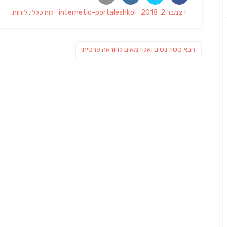
Categories
Author
Posted
דצמבר 2, 2018
internetic-portaleshkol
לוח כללי
,
לוחות
on
ניווט
פוסט
הבא
סטודנטים ואקדמאים להוראה פרטית
הבא: