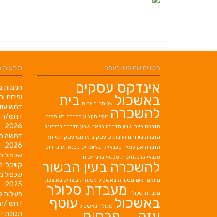
ביטויים שחיפשו באתר
מודעות 
אינדקס עסקים
חממות מב
באשכול
בית
ופירות ות
ארוחה בשרית
דרוש עוז
להשכרה
דרוש/ה 
בעלי מקצוע
הדברה באופקים
2026
הדברה באר שבע
הדברה בבאר שבע
הדברה בדימונה
דרושה מ
הדברה בירוחם
ואינדקס עסקים מרחבי עסק תגיות:
2026
הדברה אקולוגית
טכנאי גז באופקים
טכנאי גז בדרום
שכפול מ
טכנאי גז בנתיבות
טכנאי גז נתיבות
להשכרה בעין הבשור
קוויקלי ב
שכפול מ
מחממי מים
מסעדה באשכול
מסעדת בשרים באשכול
2025
מעבדת סלולר
מעבדת סלולר
פעילות ק
באשכול
עוטף
דרוש /ה 
סלולר באשכול
עזה
פרסום
תכולת די