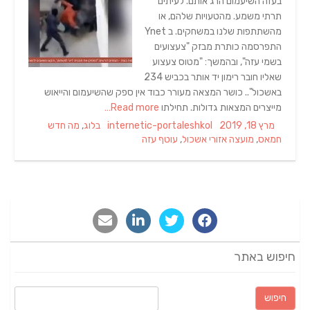
בעזה השיעמום הרג אותם. לעיתים
תרתי משמע. מהטעויות שלהם, או
מהשתתפות שלנו במשחקים. ב Ynet
התפרסמה כותרת מבזק "צעצועים
בשמי עזה", ובהמשך: "מטוס צעצוע
שאליו חובר רימון יד אותר בכביש 234
באשכול".. כושר המצאה מעורר כבוד אין ספק שהשיעמום והייאוש
מייצרים המצאות גדולות. תחילתו
Read more…
Tags
Categories
Author
Posted
מרץ 18, 2019
internetic-portaleshkol
בלוג
,
מה חדש
on
חמאס
,
מועצה אזורי אשכול
,
עוטף עזה
חיפוש באתר
חיפוש: