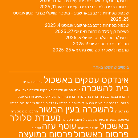
דרוש/ה מנקה למשרדי מכינת עצם
פברואר 11, 2026
דרושה מזכירה למשרדי מכינת עצם
פברואר 11, 2026
שכפול מפתחות לרכב בבאר שבע – מיסטר קוויקלי בגרנד קניון
אוגוסט
25, 2025
שכפול מפתחות לרכב בבאר שבע
אוגוסט 4, 2025
פעילות קיץ לילדים בחוות ראם
יולי 27, 2025
דרוש /ה טכנאי/ת טיפוח
יולי 3, 2025
תכולת דירה למכירה
יוני 3, 2025
מתנפח להשכרה לשימוש ביתי
מאי 25, 2025
ביטויים שחיפשו באתר
אינדקס עסקים באשכול
ארוחה בשרית
בית להשכרה
בעלי מקצוע
הדברה באופקים
הדברה באר שבע
הדברה בבאר שבע
הדברה בדימונה
הדברה בירוחם
ואינדקס עסקים מרחבי עסק
תגיות: הדברה אקולוגית
טכנאי גז באופקים
טכנאי גז בדרום
טכנאי גז בנתיבות
טכנאי
להשכרה בעין הבשור
גז נתיבות
מחממי מים
מסעדה
מעבדת סלולר
באשכול
מסעדת בשרים באשכול
מעבדת סלולר
באשכול
עוטף עזה
סלולר באשכול
עסקים
פרסום באשכול
פרסום במועצה