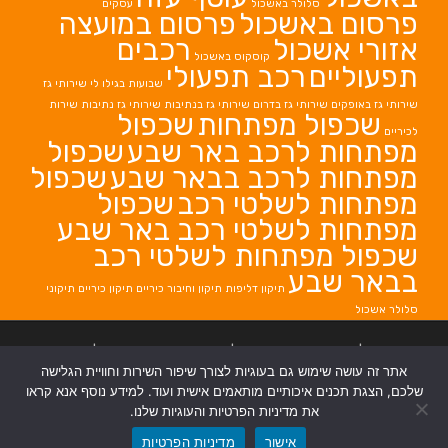
סלולר באשכול
עסקים
פרסום באשכול
פרסום במועצה
אזורי אשכול
רכבים
קוסקוס באשכול
תפעוליים
רכב תפעולי
שבועות בגילו לי
שירותי גז
שירותי גז באופקים
שירותי גז בדרום
שירותי גז בנתיבות
שירותי גז נתיבות
שירות
שכפול מפתחות
שכפול
לכיריים
מפתחות לרכב באר שבע
שכפול
מפתחות לרכב בבאר שבע
שכפול
מפתחות לשלטי רכב
שכפול
מפתחות לשלטי רכב באר שבע
שכפול מפתחות לשלטי רכב
בבאר שבע
תיקון דליפות
תיקון וחיבור כיריים
תיקון כיריים
תיקוני
סלולר אשכול
בניית אתרים
|
בניית אתרים באר שבע
|
בניית אתרים בבאר שבע
|
קידום אתרים
אתר זה עושה שימוש גם בעוגיות לצורך שיפור השירות וחוויית הגלישה
בבאר שבע
|
שלכם, הצגת תכנים איכותיים מותאמים אישית ועוד. למידע נוסף אנא קראו
את מדיניות הפרטיות והעוגיות שלנו.
אישור
מדיניות הפרטיות