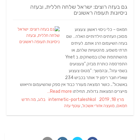
גם בעזה רוצים: ישראל שלחה חללית, ובעזה
ניסיונות תעופה ראשונים
חמאס – כלי ניסוי ראשון: צעצוע
מסוכן העזתים הילדותיים האלה… שם
בעזה השיעמום הרג אותם. לעיתים
תרתי משמע. מהטעויות שלהם, או
מהשתתפות שלנו במשחקים. ב Ynet
התפרסמה כותרת מבזק "צעצועים
בשמי עזה", ובהמשך: "מטוס צעצוע
שאליו חובר רימון יד אותר בכביש 234
באשכול".. כושר המצאה מעורר כבוד אין ספק שהשיעמום והייאוש
מייצרים המצאות גדולות. תחילתו
Read more…
Tags
Categories
Author
Posted
מרץ 18, 2019
internetic-portaleshkol
בלוג
,
מה חדש
on
חמאס
,
מועצה אזורי אשכול
,
עוטף עזה