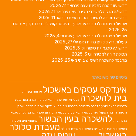
דרוש עוזר טבח למכינת עצם
פברואר 11, 2026
דרוש/ה מנקה למשרדי מכינת עצם
פברואר 11, 2026
דרושה מזכירה למשרדי מכינת עצם
פברואר 11, 2026
שכפול מפתחות לרכב בבאר שבע – מיסטר קוויקלי בגרנד קניון
אוגוסט
25, 2025
שכפול מפתחות לרכב בבאר שבע
אוגוסט 4, 2025
פעילות קיץ לילדים בחוות ראם
יולי 27, 2025
דרוש /ה טכנאי/ת טיפוח
יולי 3, 2025
תכולת דירה למכירה
יוני 3, 2025
מתנפח להשכרה לשימוש ביתי
מאי 25, 2025
ביטויים שחיפשו באתר
אינדקס עסקים באשכול
ארוחה בשרית
בית להשכרה
בעלי מקצוע
הדברה באופקים
הדברה באר שבע
הדברה בבאר שבע
הדברה בדימונה
הדברה בירוחם
ואינדקס עסקים מרחבי עסק
תגיות: הדברה אקולוגית
טכנאי גז באופקים
טכנאי גז בדרום
טכנאי גז בנתיבות
טכנאי
להשכרה בעין הבשור
גז נתיבות
מחממי מים
מסעדה
מעבדת סלולר
באשכול
מסעדת בשרים באשכול
מעבדת סלולר
באשכול
עוטף עזה