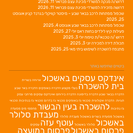
דרוש/ה מנקה למשרדי מכינת עצם
פברואר 11, 2026
דרושה מזכירה למשרדי מכינת עצם
פברואר 11, 2026
שכפול מפתחות לרכב בבאר שבע – מיסטר קוויקלי בגרנד קניון
אוגוסט
25, 2025
שכפול מפתחות לרכב בבאר שבע
אוגוסט 4, 2025
פעילות קיץ לילדים בחוות ראם
יולי 27, 2025
דרוש /ה טכנאי/ת טיפוח
יולי 3, 2025
תכולת דירה למכירה
יוני 3, 2025
מתנפח להשכרה לשימוש ביתי
מאי 25, 2025
ביטויים שחיפשו באתר
אינדקס עסקים באשכול
ארוחה בשרית
בית להשכרה
בעלי מקצוע
הדברה באופקים
הדברה באר שבע
הדברה בבאר שבע
הדברה בדימונה
הדברה בירוחם
ואינדקס עסקים מרחבי עסק
תגיות: הדברה אקולוגית
טכנאי גז באופקים
טכנאי גז בדרום
טכנאי גז בנתיבות
טכנאי
להשכרה בעין הבשור
גז נתיבות
מחממי מים
מסעדה
מעבדת סלולר
באשכול
מסעדת בשרים באשכול
מעבדת סלולר
באשכול
עוטף עזה
סלולר באשכול
עסקים
פרסום באשכול
פרסום במועצה