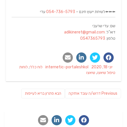
⬅️⬅️⬅️לשיחת ייעוץ חינם –
054-736-5793
עדי
שם: עדי שרעבי
דוא"ל:
adikineret@gmail.com
טלפון:
0547365793
Tags
Categories
Author
Posted
יוני 18, 2020
internetic-portaleshkol
לוח כללי
,
לוחות
on
טיפול שיאצו
,
שיאצו
ניווט
Previous
פוסט
Previous
דרוש/ה עובד אחזקה
הבא
פתרון בריא לעייפות
post:
הבא: