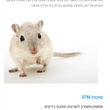
באר שבע והסביבה, תושבי נגב צפוני ומערבי, עוטף עזה, חבל אשכול והבשור,
הערים שדרות, נתיבות, אופקים, קריית גת, קריית מלאכי.
שיטת IPM
ממשק משולב למניעת מפגעי נזיקים