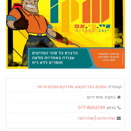
קטגוריה:
עסקים
,
בעלי מקצוע
, ו
אינדקס עסקים מרחבי
כתובת:
מחוז דרום
טלפון:
077-8052749
שלח הודעה
|
שלח לחבר