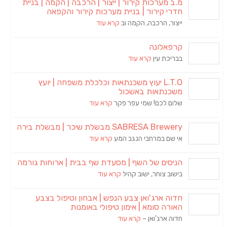
מ.ב מערכות קירור | ייצור | הרכבה | הקמה | בניית
חדרי קירור | בניית מערכות קירור והקפאה
ייצור, הרכבה, הקמה וב
קרא עוד
קרפאלונה
בבריכת עין
קרא עוד
L.T.O יעוץ משכנתאות וכלכלת משפחה | יועץ
משכנתאות באשכול
שלום לכם! שמי עפר פקר
קרא עוד
SABRESA Brewery מבשלת שיכר | מבשלת בירה
אי שם במרחבי הנגב המע
קרא עוד
הניסים של השף | מסעדת שף בבית | ארוחות גורמה
בישוב צוחר, ישוב קהיל
קרא עוד
חדוה ארג'ואן צבע הנפש | אבחון וטיפול בצבע
האורה סומא | אימון טיפולי באומנות
חדוה ארג'ואן –
קרא עוד