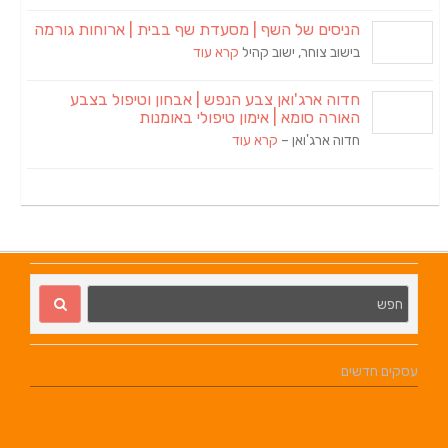
הניסים של השף | מסעדת שף בבית | ארוחות גורמה
בישוב צוחר, ישוב קהיל
קרא עוד
חדוה ארג'ואן צבע הנפש | אבחון וטיפול בצבע
האורה סומא | אימון טיפולי באומנות
חדוה ארג'ואן –
קרא עוד
עסקים חדשים