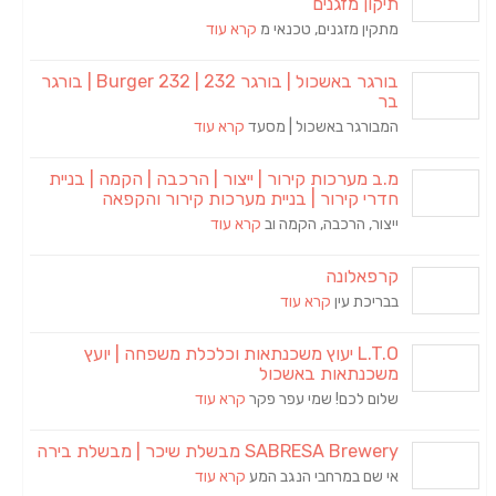
תיקון מזגנים
מתקין מזגנים, טכנאי מ
קרא עוד
בורגר באשכול | בורגר 232 | Burger 232 | בורגר
בר
המבורגר באשכול | מסעד
קרא עוד
מ.ב מערכות קירור | ייצור | הרכבה | הקמה | בניית
חדרי קירור | בניית מערכות קירור והקפאה
ייצור, הרכבה, הקמה וב
קרא עוד
קרפאלונה
בבריכת עין
קרא עוד
L.T.O יעוץ משכנתאות וכלכלת משפחה | יועץ
משכנתאות באשכול
שלום לכם! שמי עפר פקר
קרא עוד
SABRESA Brewery מבשלת שיכר | מבשלת בירה
אי שם במרחבי הנגב המע
קרא עוד