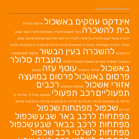
ביטויים שחיפשו באתר
אינדקס עסקים באשכול
ארוחה בשרית
בית להשכרה
בעלי מקצוע
הדברה באופקים
הדברה באר שבע
הדברה בבאר שבע
הדברה בדימונה
הדברה בירוחם
ואינדקס עסקים מרחבי עסק
תגיות: הדברה אקולוגית
טכנאי גז באופקים
טכנאי גז בדרום
טכנאי גז בנתיבות
טכנאי
להשכרה בעין הבשור
גז נתיבות
מחממי מים
מסעדה
מעבדת סלולר
באשכול
מסעדת בשרים באשכול
מעבדת סלולר
באשכול
עוטף עזה
סלולר באשכול
עסקים
פרסום באשכול
פרסום במועצה
אזורי אשכול
רכבים
קוסקוס באשכול
תפעוליים
רכב תפעולי
שבועות בגילו לי
שירותי גז
שירותי גז באופקים
שירותי גז בדרום
שירותי גז בנתיבות
שירותי גז נתיבות
שירות
שכפול מפתחות
שכפול
לכיריים
מפתחות לרכב באר שבע
שכפול
מפתחות לרכב בבאר שבע
שכפול
מפתחות לשלטי רכב
שכפול