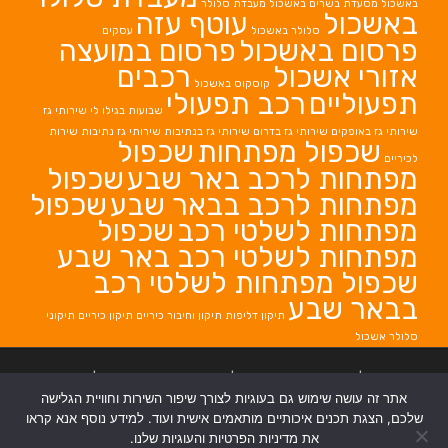
באשכול
מסעדת בשרים באשכול
מעבדת סלולר
באשכול
עוטף עזה
סלולר באשכול
עסקים
פרסום באשכול
פרסום במועצה
אזורי אשכול
רכבים
קוסקוס באשכול
תפעוליים
רכב תפעולי
שבועות בגילו לי
שירותי גז
שירותי גז באופקים
שירותי גז בדרום
שירותי גז בנתיבות
שירותי גז נתיבות
שירות
שכפול מפתחות
שכפול
לכיריים
מפתחות לרכב באר שבע
שכפול
מפתחות לרכב בבאר שבע
שכפול
מפתחות לשלטי רכב
שכפול
מפתחות לשלטי רכב באר שבע
שכפול מפתחות לשלטי רכב
בבאר שבע
תיקון דליפות
תיקון וחיבור כיריים
תיקון כיריים
תיקוני
סלולר אשכול
בניית אתרים
|
בניית אתרים באר שבע
|
בניית אתרים בבאר שבע
|
קידום אתרים
אתר זה עושה שימוש גם בעוגיות לצורך שיפור השירות וחוויית הגלישה
בבאר שבע
|
שלכם, הצגת תכנים איכותיים מותאמים אישית ועוד. למידע נוסף אנא קראו
את מדיניות הפרטיות והעוגיות שלנו.