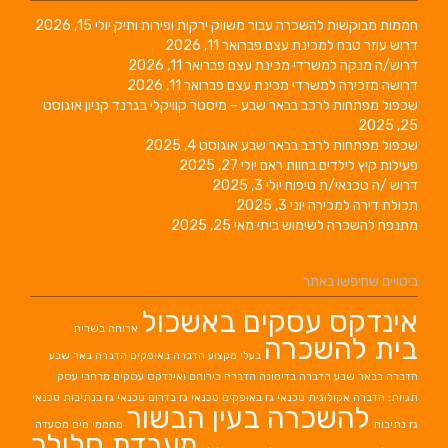
חממות מבוקשות להשכרה עבור משווק ירקות ופירות ותיק
יולי 15, 2026
דרוש עוזר טבח למכינת עצם
פברואר 11, 2026
דרוש/ה מנקה למשרדי מכינת עצם
פברואר 11, 2026
דרושה מזכירה למשרדי מכינת עצם
פברואר 11, 2026
שכפול מפתחות לרכב בבאר שבע – מיסטר קוויקלי בגרנד קניון
אוגוסט
25, 2025
שכפול מפתחות לרכב בבאר שבע
אוגוסט 4, 2025
פעילות קיץ לילדים בחוות ראם
יולי 27, 2025
דרוש /ה טכנאי/ת טיפוח
יולי 3, 2025
תכולת דירה למכירה
יוני 3, 2025
מתנפח להשכרה לשימוש ביתי
מאי 25, 2025
ביטויים שחיפשו באתר
אינדקס עסקים באשכול
ארוחה בשרית
בית להשכרה
בעלי מקצוע
הדברה באופקים
הדברה באר שבע
הדברה בבאר שבע
הדברה בדימונה
הדברה בירוחם
ואינדקס עסקים מרחבי עסק
תגיות: הדברה אקולוגית
טכנאי גז באופקים
טכנאי גז בדרום
טכנאי גז בנתיבות
טכנאי
להשכרה בעין הבשור
גז נתיבות
מחממי מים
מסעדה
מעבדת סלולר