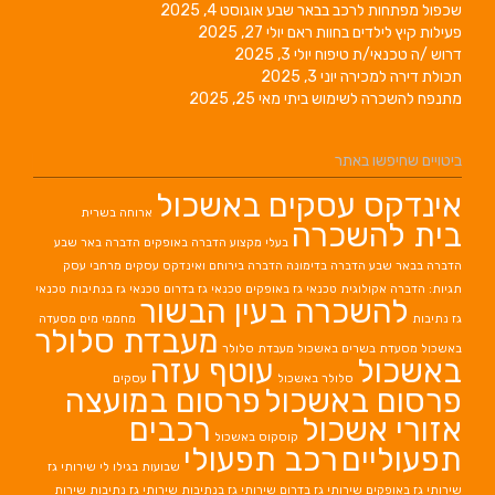
שכפול מפתחות לרכב בבאר שבע
אוגוסט 4, 2025
פעילות קיץ לילדים בחוות ראם
יולי 27, 2025
דרוש /ה טכנאי/ת טיפוח
יולי 3, 2025
תכולת דירה למכירה
יוני 3, 2025
מתנפח להשכרה לשימוש ביתי
מאי 25, 2025
ביטויים שחיפשו באתר
אינדקס עסקים באשכול
ארוחה בשרית
בית להשכרה
בעלי מקצוע
הדברה באופקים
הדברה באר שבע
הדברה בבאר שבע
הדברה בדימונה
הדברה בירוחם
ואינדקס עסקים מרחבי עסק
תגיות: הדברה אקולוגית
טכנאי גז באופקים
טכנאי גז בדרום
טכנאי גז בנתיבות
טכנאי
להשכרה בעין הבשור
גז נתיבות
מחממי מים
מסעדה
מעבדת סלולר
באשכול
מסעדת בשרים באשכול
מעבדת סלולר
באשכול
עוטף עזה
סלולר באשכול
עסקים
פרסום באשכול
פרסום במועצה
אזורי אשכול
רכבים
קוסקוס באשכול
תפעוליים
רכב תפעולי
שבועות בגילו לי
שירותי גז
שירותי גז באופקים
שירותי גז בדרום
שירותי גז בנתיבות
שירותי גז נתיבות
שירות