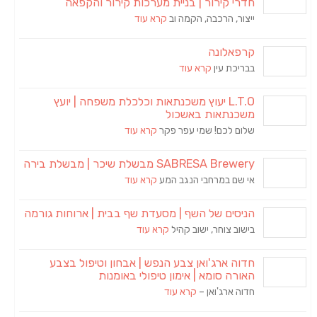
חדרי קירור | בניית מערכות קירור והקפאה
ייצור, הרכבה, הקמה וב
קרא עוד
קרפאלונה
בבריכת עין
קרא עוד
L.T.O יעוץ משכנתאות וכלכלת משפחה | יועץ
משכנתאות באשכול
שלום לכם! שמי עפר פקר
קרא עוד
SABRESA Brewery מבשלת שיכר | מבשלת בירה
אי שם במרחבי הנגב המע
קרא עוד
הניסים של השף | מסעדת שף בבית | ארוחות גורמה
בישוב צוחר, ישוב קהיל
קרא עוד
חדוה ארג'ואן צבע הנפש | אבחון וטיפול בצבע
האורה סומא | אימון טיפולי באומנות
חדוה ארג'ואן –
קרא עוד