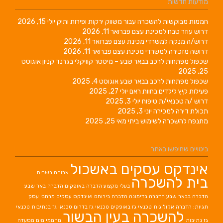
מודעות חדשות
חממות מבוקשות להשכרה עבור משווק ירקות ופירות ותיק
יולי 15, 2026
דרוש עוזר טבח למכינת עצם
פברואר 11, 2026
דרוש/ה מנקה למשרדי מכינת עצם
פברואר 11, 2026
דרושה מזכירה למשרדי מכינת עצם
פברואר 11, 2026
שכפול מפתחות לרכב בבאר שבע – מיסטר קוויקלי בגרנד קניון
אוגוסט
25, 2025
שכפול מפתחות לרכב בבאר שבע
אוגוסט 4, 2025
פעילות קיץ לילדים בחוות ראם
יולי 27, 2025
דרוש /ה טכנאי/ת טיפוח
יולי 3, 2025
תכולת דירה למכירה
יוני 3, 2025
מתנפח להשכרה לשימוש ביתי
מאי 25, 2025
ביטויים שחיפשו באתר
אינדקס עסקים באשכול
ארוחה בשרית
בית להשכרה
בעלי מקצוע
הדברה באופקים
הדברה באר שבע
הדברה בבאר שבע
הדברה בדימונה
הדברה בירוחם
ואינדקס עסקים מרחבי עסק
תגיות: הדברה אקולוגית
טכנאי גז באופקים
טכנאי גז בדרום
טכנאי גז בנתיבות
טכנאי
להשכרה בעין הבשור
גז נתיבות
מחממי מים
מסעדה