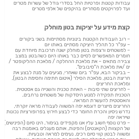
עבודות קטנות ופרטיות החל בסדרי גודל של עשרות מטרים
ועד לפרויקטים מסחריים בהיקפים של אלפי מטרים
קצת מידע על יציקות בטון מוחלק
– רוב העבודות הקטנות בינוניות מסתיימות בשני ביקורים
– עפ"ר כל תהליך היציקה מסתיים באותו יום
– למשטחים ורצפות בטון מוחלק ישנה תרכובת מיוחדת עם
חומרים המאפשרים לסיים כבר באותו היום כשהבטון במצב
צבירה מתאים – את מלאכת ההחלקה / מלאכת ההליקופטר /
ים /את מלאכת ה"סיבובים".
– בביקור הבא, עפ"ר ביום שאחרי, מגיעים על מנת לבצע את
חריצת הבטון, מלאכת הסילר (איטום חתימה וחסימת הבטון),
ומלאכת החריצים
– לחריצים שתי סיבות – האחת טכנית והשנייה גם אסטטית.
הטכנית תפקידה למנוע היסדקות של משטחים נרחבים,
והאסטטית להעשרת המראה.
החריצים מייצרים דוגמא יפה המשווה לעבודה מראה יוקרתי,
נדרש ניסיון והכרת החומר כדי לבצע חירוץ בפרופורציות נכונות
שייראה יפה
– פרט נוסף חשוב עליו אנו מקפידים בגימור, הינו סיום (הפינישים)
של הקצוות (הקאנטים) והפינות, אותם מעגלים באומנות רבה
ומשווה לבטון קווי סיום רכים, נעימים למראה וטבעיות.