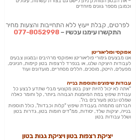
– את הבטון המוחלק ניתן ליישם גם בצורת קשתות, עיגולים
וכמובן מספר גוונים מיוחדים
לפרטים, קבלת ייעוץ ללא התחייבות והצעות מחיר
התקשרו עימנו עכשיו –
077-8052998
אפוקסי ופוליאוריטן
אנו מבצעים גימורי פוליאוריטן ואפוקסי מרהיבים ובמגוון צבעים
לעבודות היציקה שלנו, או בנפרד לרצפות בטון קיימות, חניונים,
מפעלים, הייטק, מוסכים, חללים מסחריים, מועדונים ועוד
עבודות שיפוצים ותוספות בנייה
"אתה לא יכול להיות יוצק בטון מקצועי מבלי שתדע לבצע כל
עבודת שיפוץ במת המיומנות הגבוהה ביותר, קל וחומר כאלה
שמלט ובטון מעורבים בה".
חברתנו מתמחה בעבודת שיפוץ "קלות וכבדות", כולל תוספות
בנייה, יציקות שלד, יסודות, ממ"דים חומות בטון, גדרות בטון
ושלל עבודות בטון
יציקת רצפות בטון ויציקת גגות בטון