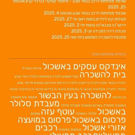
שכפול מפתחות לרכב בבאר שבע – מיסטר קוויקלי בגרנד קניון
אוגוסט
25, 2025
שכפול מפתחות לרכב בבאר שבע
אוגוסט 4, 2025
פעילות קיץ לילדים בחוות ראם
יולי 27, 2025
דרוש /ה טכנאי/ת טיפוח
יולי 3, 2025
תכולת דירה למכירה
יוני 3, 2025
מתנפח להשכרה לשימוש ביתי
מאי 25, 2025
ביטויים שחיפשו באתר
אינדקס עסקים באשכול
ארוחה בשרית
בית להשכרה
בעלי מקצוע
הדברה באופקים
הדברה באר שבע
הדברה בבאר שבע
הדברה בדימונה
הדברה בירוחם
ואינדקס עסקים מרחבי עסק
תגיות: הדברה אקולוגית
טכנאי גז באופקים
טכנאי גז בדרום
טכנאי גז בנתיבות
טכנאי
להשכרה בעין הבשור
גז נתיבות
מחממי מים
מסעדה
מעבדת סלולר
באשכול
מסעדת בשרים באשכול
מעבדת סלולר
באשכול
עוטף עזה
סלולר באשכול
עסקים
פרסום באשכול
פרסום במועצה
אזורי אשכול
רכבים
קוסקוס באשכול