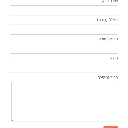
שם (חובה)
דוא"ל: (חובה)
טלפון: (חובה)
נושא
ההודעה שלך