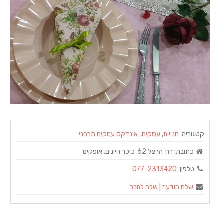
קטגוריה:
חנויות
,
עסקים
, ו
אינדקס עסקים מרחבי
כתובת:
רח' הרצל 62, כיכר היונים, אופקים
טלפון:
077-2313420
שלח הודעה
|
שלח לחבר