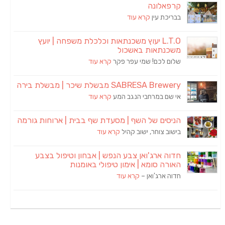
קרפאלונה
בבריכת עין
קרא עוד
L.T.O יעוץ משכנתאות וכלכלת משפחה | יועץ
משכנתאות באשכול
שלום לכם! שמי עפר פקר
קרא עוד
SABRESA Brewery מבשלת שיכר | מבשלת בירה
אי שם במרחבי הנגב המע
קרא עוד
הניסים של השף | מסעדת שף בבית | ארוחות גורמה
בישוב צוחר, ישוב קהיל
קרא עוד
חדוה ארג'ואן צבע הנפש | אבחון וטיפול בצבע
האורה סומא | אימון טיפולי באומנות
חדוה ארג'ואן –
קרא עוד