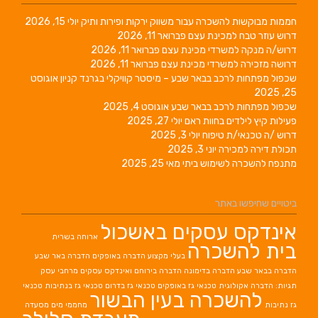
חממות מבוקשות להשכרה עבור משווק ירקות ופירות ותיק
יולי 15, 2026
דרוש עוזר טבח למכינת עצם
פברואר 11, 2026
דרוש/ה מנקה למשרדי מכינת עצם
פברואר 11, 2026
דרושה מזכירה למשרדי מכינת עצם
פברואר 11, 2026
שכפול מפתחות לרכב בבאר שבע – מיסטר קוויקלי בגרנד קניון
אוגוסט
25, 2025
שכפול מפתחות לרכב בבאר שבע
אוגוסט 4, 2025
פעילות קיץ לילדים בחוות ראם
יולי 27, 2025
דרוש /ה טכנאי/ת טיפוח
יולי 3, 2025
תכולת דירה למכירה
יוני 3, 2025
מתנפח להשכרה לשימוש ביתי
מאי 25, 2025
ביטויים שחיפשו באתר
אינדקס עסקים באשכול
ארוחה בשרית
בית להשכרה
בעלי מקצוע
הדברה באופקים
הדברה באר שבע
הדברה בבאר שבע
הדברה בדימונה
הדברה בירוחם
ואינדקס עסקים מרחבי עסק
תגיות: הדברה אקולוגית
טכנאי גז באופקים
טכנאי גז בדרום
טכנאי גז בנתיבות
טכנאי
להשכרה בעין הבשור
גז נתיבות
מחממי מים
מסעדה