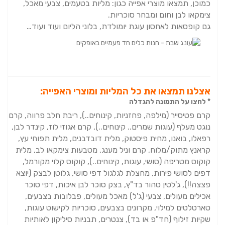
כמוכן, תמצאו מוצרי אפייה כגון: מליות בטעמים, צבעי מאכל,
צימקאו לבן וחום ומבחר סוכריות.
גם קופסאות לאחסון עוגת יומולדת, בלוני הליום ועוד ועוד…
אצלנו תמצאו את כל המליות ומוצרי האפייה:
* לחצו על התמונה להגדלה
קרם פטיסייר (מילפה, פחזניות, קינוחים..), ריבת חלב פרווה, קרם
נוגט מעלף (עוגות שמרים.. קינוחים..), קרם אגוזי לוז, קינדר לבן,
רפאלו, בואנו, מחית פיסטוק, מלית דובדבנים,
מלית תפוחי עץ,
קראנץ מתוק/מלוח, קרם וניל מענג, מטבעות צימקאו לב, מלית
קוקוס מטריפה (סושי, עוגות, קינוחים..), קוקוס קלוי מקורמל,
דפים לסושי פירות,
מחצלת לגלגול דפי סושי, גלוטן לבצק (יוצא
פצצה!!), ג'לטין טהור בד"ץ, בצק סוכר לבן איכות, דפי סוכר
אכילים מעולים, צבעי (ג'ל) מאכל מעולים,
פבלובות בצבעים,
טארטלטים למילוי, מקרונים בצבעים, סוכריות לקישוט עוגות,
שקיות זילוף (חד"פ או בד), צנטרים, תבניות סיליקון לאותיות