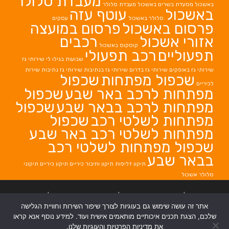
מעבדת סלולר
באשכול
מסעדת בשרים באשכול
מעבדת סלולר
באשכול
עוטף עזה
סלולר באשכול
עסקים
פרסום באשכול
פרסום במועצה
אזורי אשכול
רכבים
קוסקוס באשכול
תפעוליים
רכב תפעולי
שבועות בגילו לי
שירותי גז
שירותי גז באופקים
שירותי גז בדרום
שירותי גז בנתיבות
שירותי גז נתיבות
שירות
שכפול מפתחות
שכפול
לכיריים
מפתחות לרכב באר שבע
שכפול
מפתחות לרכב בבאר שבע
שכפול
מפתחות לשלטי רכב
שכפול
מפתחות לשלטי רכב באר שבע
שכפול מפתחות לשלטי רכב
בבאר שבע
תיקון דליפות
תיקון וחיבור כיריים
תיקון כיריים
תיקוני
סלולר אשכול
בניית אתרים
|
בניית אתרים באר שבע
|
בניית אתרים בבאר שבע
|
קידום אתרים
אתר זה עושה שימוש גם בעוגיות לצורך שיפור השירות וחוויית הגלישה
בבאר שבע
|
שלכם, הצגת תכנים איכותיים מותאמים אישית ועוד. למידע נוסף אנא קראו
את מדיניות הפרטיות והעוגיות שלנו.