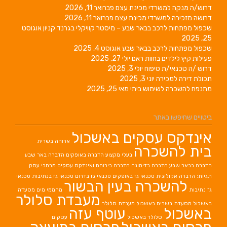
דרוש/ה מנקה למשרדי מכינת עצם
פברואר 11, 2026
דרושה מזכירה למשרדי מכינת עצם
פברואר 11, 2026
שכפול מפתחות לרכב בבאר שבע – מיסטר קוויקלי בגרנד קניון
אוגוסט
25, 2025
שכפול מפתחות לרכב בבאר שבע
אוגוסט 4, 2025
פעילות קיץ לילדים בחוות ראם
יולי 27, 2025
דרוש /ה טכנאי/ת טיפוח
יולי 3, 2025
תכולת דירה למכירה
יוני 3, 2025
מתנפח להשכרה לשימוש ביתי
מאי 25, 2025
ביטויים שחיפשו באתר
אינדקס עסקים באשכול
ארוחה בשרית
בית להשכרה
בעלי מקצוע
הדברה באופקים
הדברה באר שבע
הדברה בבאר שבע
הדברה בדימונה
הדברה בירוחם
ואינדקס עסקים מרחבי עסק
תגיות: הדברה אקולוגית
טכנאי גז באופקים
טכנאי גז בדרום
טכנאי גז בנתיבות
טכנאי
להשכרה בעין הבשור
גז נתיבות
מחממי מים
מסעדה
מעבדת סלולר
באשכול
מסעדת בשרים באשכול
מעבדת סלולר
באשכול
עוטף עזה
סלולר באשכול
עסקים