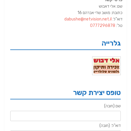
שם: אלי דאבוש
כתובת: מושב שדי אברהם 16
דוא"ל:
dabushe@netvision.net.il
טל':
0777296878
גלרייה
טופס יצירת קשר
שם (חובה)
דוא"ל: (חובה)