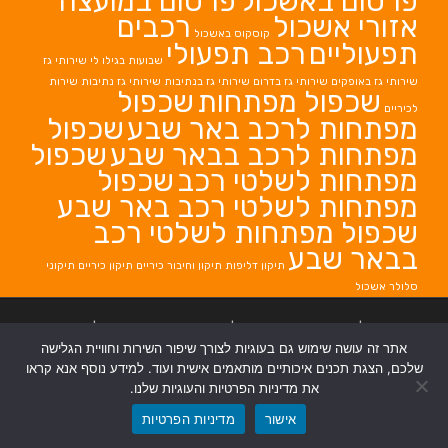
פרסום באשכול
פרסום במועצה
אזורי אשכול
רכבים
קוסקוס באשכול
תפעוליים
רכב תפעולי
שבועות בגילו לי
שירותי גז
שירותי גז באופקים
שירותי גז בדרום
שירותי גז בנתיבות
שירותי גז נתיבות
שירות
שכפול מפתחות
שכפול
לכיריים
מפתחות לרכב באר שבע
שכפול
מפתחות לרכב בבאר שבע
שכפול
מפתחות לשלטי רכב
שכפול
מפתחות לשלטי רכב באר שבע
שכפול מפתחות לשלטי רכב
בבאר שבע
תיקון דליפות
תיקון וחיבור כיריים
תיקון כיריים
תיקוני
סלולר אשכול
בניית אתרים
|
בניית אתרים באר שבע
|
בניית אתרים בבאר שבע
|
קידום אתרים
אתר זה עושה שימוש גם בעוגיות לצורך שיפור השירות וחוויית הגלישה
בבאר שבע
|
שלכם, הצגת תכנים איכותיים מותאמים אישית ועוד. למידע נוסף אנא קראו
את מדיניות הפרטיות והעוגיות שלנו.
אישור
מדיניות הפרטיות