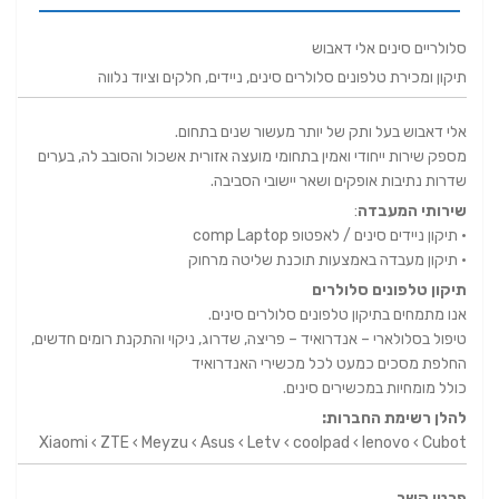
סלולריים סינים אלי דאבוש
תיקון ומכירת טלפונים סלולרים סינים, ניידים, חלקים וציוד נלווה
אלי דאבוש בעל ותק של יותר מעשור שנים בתחום.
מספק שירות ייחודי ואמין בתחומי מועצה אזורית אשכול והסובב לה, בערים
שדרות נתיבות אופקים ושאר יישובי הסביבה.
שירותי המעבדה
:
• תיקון ניידים סינים / לאפטופ comp Laptop
• תיקון מעבדה באמצעות תוכנת שליטה מרחוק
תיקון טלפונים סלולרים
אנו מתמחים בתיקון טלפונים סלולרים סינים.
טיפול בסלולארי – אנדרואיד – פריצה, שדרוג, ניקוי והתקנת רומים חדשים,
החלפת מסכים כמעט לכל מכשירי האנדרואיד
כולל מומחיות במכשירים סינים.
להלן רשימת החברות:
Xiaomi ‹ ZTE ‹ Meyzu ‹ Asus ‹ Letv ‹ coolpad ‹ lenovo ‹ Cubot
פרטי קשר