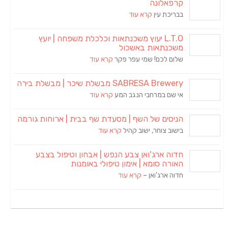
קרפאלונה
בבריכת עין
קרא עוד
L.T.O יעוץ משכנתאות וכלכלת משפחה | יועץ
משכנתאות באשכול
שלום לכם! שמי עפר פקר
קרא עוד
SABRESA Brewery מבשלת שיכר | מבשלת בירה
אי שם במרחבי הנגב המע
קרא עוד
הניסים של השף | מסעדת שף בבית | ארוחות גורמה
בישוב צוחר, ישוב קהיל
קרא עוד
חדוה ארג'ואן צבע הנפש | אבחון וטיפול בצבע
האורה סומא | אימון טיפולי באומנות
חדוה ארג'ואן –
קרא עוד