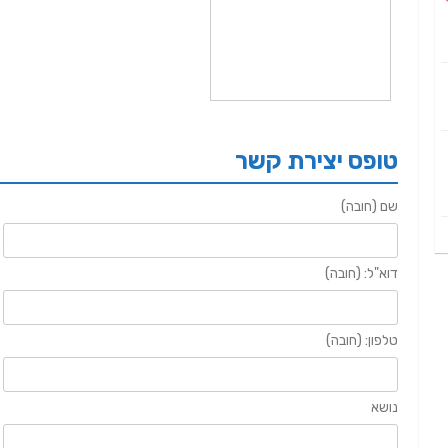
טופס יצירת קשר
שם (חובה)
דוא"ל: (חובה)
טלפון: (חובה)
נושא