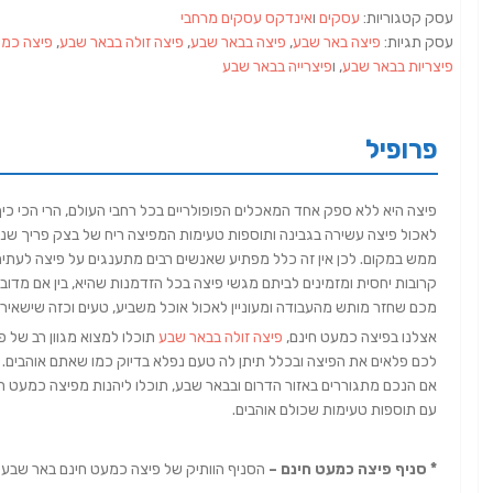
עסק קטגוריות:
עסקים
ו
אינדקס עסקים מרחבי
עסק תגיות:
פיצה באר שבע
,
פיצה בבאר שבע
,
פיצה זולה בבאר שבע
,
פיצה כמע
פיצריות בבאר שבע
, ו
פיצרייה בבאר שבע
פרופיל
פיצה היא ללא ספק אחד המאכלים הפופולריים בכל רחבי העולם, הרי הכי כי
לאכול פיצה עשירה בגבינה ותוספות טעימות המפיצה ריח של בצק פריך שנ
ממש במקום. לכן אין זה כלל מפתיע שאנשים רבים מתענגים על פיצה לעתי
קרובות יחסית ומזמינים לביתם מגשי פיצה בכל הזדמנות שהיא, בין אם מדוב
מכם שחזר מותש מהעבודה ומעוניין לאכול אוכל משביע, טעים וכזה שישאיר 
אצלנו בפיצה כמעט חינם,
פיצה זולה בבאר שבע
תוכלו למצוא מגוון רב של 
לכם פלאים את הפיצה ובכלל תיתן לה טעם נפלא בדיוק כמו שאתם אוהבים.
אם הנכם מתגוררים באזור הדרום ובבאר שבע, תוכלו ליהנות מפיצה כמעט ח
עם תוספות טעימות שכולם אוהבים.
* סניף פיצה כמעט חינם –
הסניף הוותיק של פיצה כמעט חינם באר שבע ממ