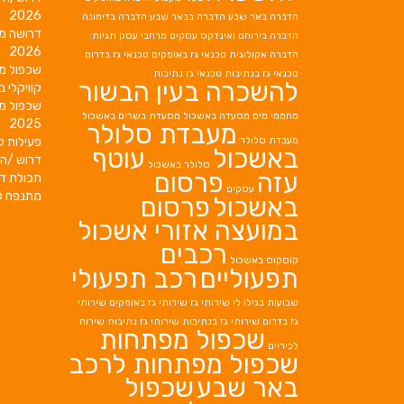
2026
הדברה באר שבע
הדברה בבאר שבע
הדברה בדימונה
דרושה מ
הדברה בירוחם
ואינדקס עסקים מרחבי עסק תגיות:
2026
הדברה אקולוגית
טכנאי גז באופקים
טכנאי גז בדרום
שכפול מ
טכנאי גז בנתיבות
טכנאי גז נתיבות
להשכרה בעין הבשור
קוויקלי ב
שכפול מ
מחממי מים
מסעדה באשכול
מסעדת בשרים באשכול
2025
מעבדת סלולר
מעבדת סלולר
פעילות ק
באשכול
עוטף
דרוש /ה 
סלולר באשכול
עזה
פרסום
תכולת די
עסקים
מתנפח ל
באשכול
פרסום
במועצה אזורי אשכול
רכבים
קוסקוס באשכול
תפעוליים
רכב תפעולי
שבועות בגילו לי
שירותי גז
שירותי גז באופקים
שירותי
גז בדרום
שירותי גז בנתיבות
שירותי גז נתיבות
שירות
שכפול מפתחות
לכיריים
שכפול מפתחות לרכב
באר שבע
שכפול