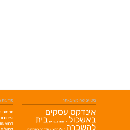
ביטויים שחיפשו באתר
מודעות 
אינדקס עסקים
חממות מב
באשכול
בית
ופירות ות
ארוחה בשרית
דרוש עוז
להשכרה
דרוש/ה 
בעלי מקצוע
הדברה באופקים