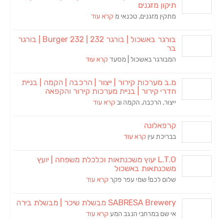
תיקון מזגנים
מתקין מזגנים, טכנאי מ
קרא עוד
בורגר באשכול | בורגר 232 | Burger 232 | בורגר
בר
המבורגר באשכול | מסעד
קרא עוד
מ.ב מערכות קירור | ייצור | הרכבה | הקמה | בניית
חדרי קירור | בניית מערכות קירור והקפאה
ייצור, הרכבה, הקמה וב
קרא עוד
קרפאלונה
בבריכת עין
קרא עוד
L.T.O יעוץ משכנתאות וכלכלת משפחה | יועץ
משכנתאות באשכול
שלום לכם! שמי עפר פקר
קרא עוד
SABRESA Brewery מבשלת שיכר | מבשלת בירה
אי שם במרחבי הנגב המע
קרא עוד