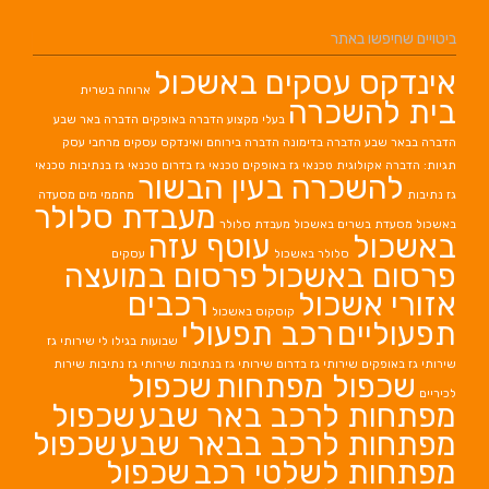
ביטויים שחיפשו באתר
אינדקס עסקים באשכול
ארוחה בשרית
בית להשכרה
בעלי מקצוע
הדברה באופקים
הדברה באר שבע
הדברה בבאר שבע
הדברה בדימונה
הדברה בירוחם
ואינדקס עסקים מרחבי עסק
תגיות: הדברה אקולוגית
טכנאי גז באופקים
טכנאי גז בדרום
טכנאי גז בנתיבות
טכנאי
להשכרה בעין הבשור
גז נתיבות
מחממי מים
מסעדה
מעבדת סלולר
באשכול
מסעדת בשרים באשכול
מעבדת סלולר
באשכול
עוטף עזה
סלולר באשכול
עסקים
פרסום באשכול
פרסום במועצה
אזורי אשכול
רכבים
קוסקוס באשכול
תפעוליים
רכב תפעולי
שבועות בגילו לי
שירותי גז
שירותי גז באופקים
שירותי גז בדרום
שירותי גז בנתיבות
שירותי גז נתיבות
שירות
שכפול מפתחות
שכפול
לכיריים
מפתחות לרכב באר שבע
שכפול
מפתחות לרכב בבאר שבע
שכפול
מפתחות לשלטי רכב
שכפול