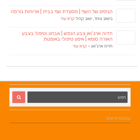
הניסים של השף | מסעדת שף בבית | ארוחות גורמה
בישוב צוחר, ישוב קהיל
קרא עוד
חדוה ארג'ואן צבע הנפש | אבחון וטיפול בצבע
האורה סומא | אימון טיפולי באומנות
חדוה ארג'ואן –
קרא עוד
עסקים חדשים