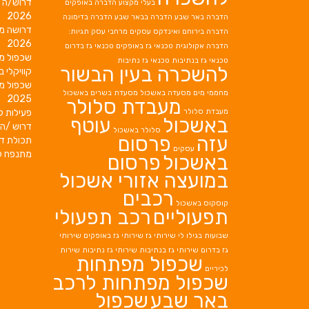
דרוש/ה 
בעלי מקצוע
הדברה באופקים
2026
הדברה באר שבע
הדברה בבאר שבע
הדברה בדימונה
דרושה מ
הדברה בירוחם
ואינדקס עסקים מרחבי עסק תגיות:
2026
הדברה אקולוגית
טכנאי גז באופקים
טכנאי גז בדרום
שכפול מ
טכנאי גז בנתיבות
טכנאי גז נתיבות
להשכרה בעין הבשור
קוויקלי ב
שכפול מ
מחממי מים
מסעדה באשכול
מסעדת בשרים באשכול
2025
מעבדת סלולר
מעבדת סלולר
פעילות ק
באשכול
עוטף
דרוש /ה 
סלולר באשכול
עזה
פרסום
תכולת די
עסקים
מתנפח ל
באשכול
פרסום
במועצה אזורי אשכול
רכבים
קוסקוס באשכול
תפעוליים
רכב תפעולי
שבועות בגילו לי
שירותי גז
שירותי גז באופקים
שירותי
גז בדרום
שירותי גז בנתיבות
שירותי גז נתיבות
שירות
שכפול מפתחות
לכיריים
שכפול מפתחות לרכב
באר שבע
שכפול