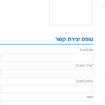
טופס יצירת קשר
שם (חובה)
דוא"ל: (חובה)
טלפון: (חובה)
נושא