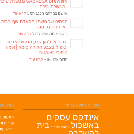
SABRESA Brewery מבשלת שיכר
| מבשלת בירה
אי שם במרחבי הנגב המע
קרא עוד
הניסים של השף | מסעדת שף בבית
| ארוחות גורמה
בישוב צוחר, ישוב קהיל
קרא עוד
חדוה ארג'ואן צבע הנפש | אבחון
וטיפול בצבע האורה סומא | אימון
טיפולי באומנות
חדוה ארג'ואן –
קרא עוד
ביטויים שחיפשו באתר
מודעות 
אינדקס עסקים
חממות מב
באשכול
בית
ופירות ות
ארוחה בשרית
דרוש עוז
להשכרה