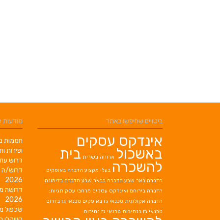
ביטויים שחיפשו באתר
מודעות 
אינדקס עסקים
חממות מב
באשכול
בית
ופירות ות
ארוחה בשרית
דרוש עוז
להשכרה
דרוש/ה 
בעלי מקצוע
הדברה באופקים
2026
הדברה באר שבע
הדברה בבאר שבע
הדברה בדימונה
דרושה מ
הדברה בירוחם
ואינדקס עסקים מרחבי עסק תגיות:
2026
הדברה אקולוגית
טכנאי גז באופקים
טכנאי גז בדרום
שכפול מ
טכנאי גז בנתיבות
טכנאי גז נתיבות
קוויקלי ב