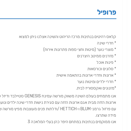
פרופיל
קלאס רהיטים בנתיבות מרכז הריהוט והשינה אצלנו ניתן למצוא
* חדרי שינה
* מוצרי נוער (מיטות וחצי ספות פתרונות אירוח)
* מזרנים ממיטב היצרנים
* פינות אוכל
* סלונים וכורסאות
* ארונות וחדרי ארונות בהתאמה אישית
* חדרי ילדים ומיטות נוער
*מזנונים ואקססוריז לבית.
אנו מתמחים בעולם השינה משווק מורשה עמינח GENESIS סטיילבד ודיזל ליין .
ארונות הזזה מבית אגם ארונות הזזה עם סגירת נישות חדרי שינה ילדים ונוער 
עם פרזול גרמני BLUM ו-HETTICH /ודלתות פנים מע
מידה שתרצו.
אנו ממוקמים בנתיבות במתחם היפר כהן בעלי המלאכה 3