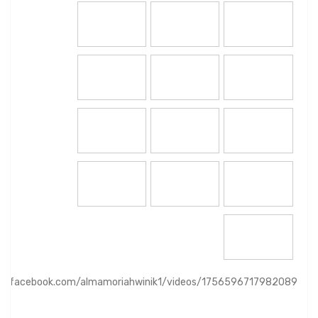
ww.facebook.com/almamoriahwinik1/videos/1756596717982089/