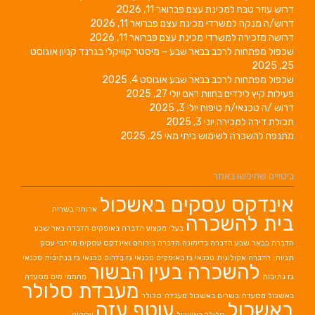
דרוש עוזר טבח למכינת עצם
פברואר 11, 2026
דרוש/ה מנקה למשרדי מכינת עצם
פברואר 11, 2026
דרושה מזכירה למשרדי מכינת עצם
פברואר 11, 2026
שכפול מפתחות לרכב בבאר שבע – מיסטר קוויקלי בגרנד קניון
אוגוסט
25, 2025
שכפול מפתחות לרכב בבאר שבע
אוגוסט 4, 2025
פעילות קיץ לילדים בחוות ראם
יולי 27, 2025
דרוש /ה טכנאי/ת טיפוח
יולי 3, 2025
תכולת דירה למכירה
יוני 3, 2025
מתנפח להשכרה לשימוש ביתי
מאי 25, 2025
ביטויים שחיפשו באתר
אינדקס עסקים באשכול
ארוחה בשרית
בית להשכרה
בעלי מקצוע
הדברה באופקים
הדברה באר שבע
הדברה בבאר שבע
הדברה בדימונה
הדברה בירוחם
ואינדקס עסקים מרחבי עסק
תגיות: הדברה אקולוגית
טכנאי גז באופקים
טכנאי גז בדרום
טכנאי גז בנתיבות
טכנאי
להשכרה בעין הבשור
גז נתיבות
מחממי מים
מסעדה
מעבדת סלולר
באשכול
מסעדת בשרים באשכול
מעבדת סלולר
באשכול
עוטף עזה
סלולר באשכול
עסקים