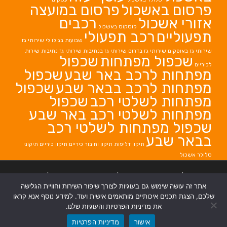
פרסום באשכול
פרסום במועצה
אזורי אשכול
רכבים
קוסקוס באשכול
תפעוליים
רכב תפעולי
שבועות בגילו לי
שירותי גז
שירותי גז באופקים
שירותי גז בדרום
שירותי גז בנתיבות
שירותי גז נתיבות
שירות
שכפול מפתחות
שכפול
לכיריים
מפתחות לרכב באר שבע
שכפול
מפתחות לרכב בבאר שבע
שכפול
מפתחות לשלטי רכב
שכפול
מפתחות לשלטי רכב באר שבע
שכפול מפתחות לשלטי רכב
בבאר שבע
תיקון דליפות
תיקון וחיבור כיריים
תיקון כיריים
תיקוני
סלולר אשכול
בניית אתרים
|
בניית אתרים באר שבע
|
בניית אתרים בבאר שבע
|
קידום אתרים
אתר זה עושה שימוש גם בעוגיות לצורך שיפור השירות וחוויית הגלישה
בבאר שבע
|
שלכם, הצגת תכנים איכותיים מותאמים אישית ועוד. למידע נוסף אנא קראו
את מדיניות הפרטיות והעוגיות שלנו.
אישור
מדיניות הפרטיות