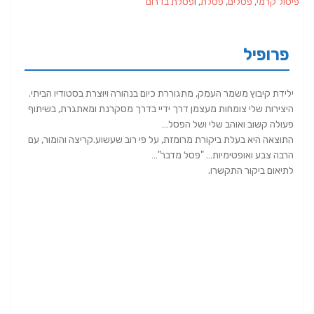
פיסול קרמי
,
פסלים
,
פסלת
, ו
פסלת בדרום
פרופיל
ילידת קיבוץ משמר העמק, מתגוררת כיום בנהורה ויוצרת בסטודיו הביתי.
היצירות שלי צומחות מעצמן דרך ידיי בדרך מסקרנת ומאתגרת, בשיתוף
פעולה קשוב ואוהב שלי ושל הפסל…
התוצאה היא בעלת ביקורת מרומזת, על פי רוב שעשוע.קריצה והומור, עם
הרבה צבע ואופטימיות… "פסל מדבר"…
לתיאום ביקור התקשרו.