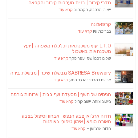
חדרי קירור | בניית מערכות קירור והקפאה
ייצור, הרכבה, הקמה וב
קרא עוד
קרפאלונה
בבריכת עין
קרא עוד
L.T.O יעוץ משכנתאות וכלכלת משפחה | יועץ
משכנתאות באשכול
שלום לכם! שמי עפר פקר
קרא עוד
SABRESA Brewery מבשלת שיכר | מבשלת בירה
אי שם במרחבי הנגב המע
קרא עוד
הניסים של השף | מסעדת שף בבית | ארוחות גורמה
בישוב צוחר, ישוב קהיל
קרא עוד
חדוה ארג'ואן צבע הנפש | אבחון וטיפול בצבע
האורה סומא | אימון טיפולי באומנות
חדוה ארג'ואן –
קרא עוד