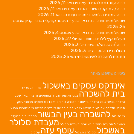
דרוש עוזר טבח למכינת עצם
פברואר 11, 2026
דרוש/ה מנקה למשרדי מכינת עצם
פברואר 11, 2026
דרושה מזכירה למשרדי מכינת עצם
פברואר 11, 2026
שכפול מפתחות לרכב בבאר שבע – מיסטר קוויקלי בגרנד קניון
אוגוסט
25, 2025
שכפול מפתחות לרכב בבאר שבע
אוגוסט 4, 2025
פעילות קיץ לילדים בחוות ראם
יולי 27, 2025
דרוש /ה טכנאי/ת טיפוח
יולי 3, 2025
תכולת דירה למכירה
יוני 3, 2025
מתנפח להשכרה לשימוש ביתי
מאי 25, 2025
ביטויים שחיפשו באתר
אינדקס עסקים באשכול
ארוחה בשרית
בית להשכרה
בעלי מקצוע
הדברה באופקים
הדברה באר שבע
הדברה בבאר שבע
הדברה בדימונה
הדברה בירוחם
ואינדקס עסקים מרחבי עסק
תגיות: הדברה אקולוגית
טכנאי גז באופקים
טכנאי גז בדרום
טכנאי גז בנתיבות
טכנאי
להשכרה בעין הבשור
גז נתיבות
מחממי מים
מסעדה
מעבדת סלולר
באשכול
מסעדת בשרים באשכול
מעבדת סלולר
באשכול
עוטף עזה
סלולר באשכול
עסקים