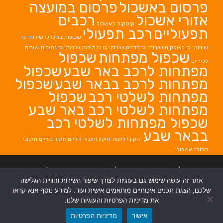
פרסום באשכול
פרסום במועצה
אזורי אשכול
רכבים
קוסקוס באשכול
תפעוליים
רכב תפעולי
שבועות בגילו לי
שירותי גז
שירותי גז באופקים
שירותי גז בדרום
שירותי גז בנתיבות
שירותי גז נתיבות
שירות
שכפול מפתחות
שכפול
לכיריים
מפתחות לרכב באר שבע
שכפול
מפתחות לרכב בבאר שבע
שכפול
מפתחות לשלטי רכב
שכפול
מפתחות לשלטי רכב באר שבע
שכפול מפתחות לשלטי רכב
בבאר שבע
תיקון דליפות
תיקון וחיבור כיריים
תיקון כיריים
תיקוני
סלולר אשכול
בניית אתרים
|
בניית אתרים באר שבע
|
בניית אתרים בבאר שבע
|
קידום אתרים
אתר זה עושה שימוש גם בעוגיות לצורך שיפור השירות וחוויית הגלישה
בבאר שבע
|
שלכם, הצגת תכנים איכותיים מותאמים אישית ועוד. למידע נוסף אנא קראו
את מדיניות הפרטיות והעוגיות שלנו.
אישור
מדיניות הפרטיות