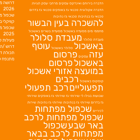
דרושה מ
הדברה בירוחם
ואינדקס עסקים מרחבי עסק תגיות:
2026
הדברה אקולוגית
טכנאי גז באופקים
טכנאי גז בדרום
שכפול מ
טכנאי גז בנתיבות
טכנאי גז נתיבות
להשכרה בעין הבשור
קוויקלי ב
שכפול מ
מחממי מים
מסעדה באשכול
מסעדת בשרים באשכול
2025
מעבדת סלולר
מעבדת סלולר
פעילות ק
באשכול
עוטף
דרוש /ה 
סלולר באשכול
עזה
פרסום
תכולת די
עסקים
מתנפח ל
באשכול
פרסום
במועצה אזורי אשכול
רכבים
קוסקוס באשכול
תפעוליים
רכב תפעולי
שבועות בגילו לי
שירותי גז
שירותי גז באופקים
שירותי
גז בדרום
שירותי גז בנתיבות
שירותי גז נתיבות
שירות
שכפול מפתחות
לכיריים
שכפול מפתחות לרכב
באר שבע
שכפול
מפתחות לרכב בבאר