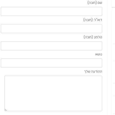
שם (חובה)
דוא"ל: (חובה)
טלפון: (חובה)
נושא
ההודעה שלך