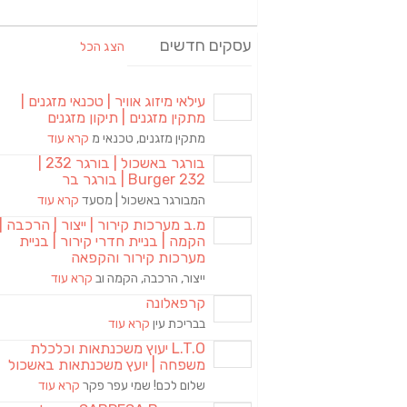
עסקים חדשים
הצג הכל
עילאי מיזוג אוויר | טכנאי מזגנים |
מתקין מזגנים | תיקון מזגנים
מתקין מזגנים, טכנאי מ
קרא עוד
בורגר באשכול | בורגר 232 |
Burger 232 | בורגר בר
המבורגר באשכול | מסעד
קרא עוד
מ.ב מערכות קירור | ייצור | הרכבה |
הקמה | בניית חדרי קירור | בניית
מערכות קירור והקפאה
ייצור, הרכבה, הקמה וב
קרא עוד
קרפאלונה
בבריכת עין
קרא עוד
L.T.O יעוץ משכנתאות וכלכלת
משפחה | יועץ משכנתאות באשכול
שלום לכם! שמי עפר פקר
קרא עוד