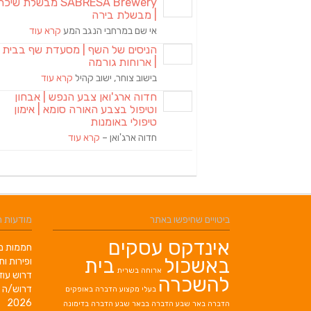
SABRESA Brewery מבשלת שיכר
| מבשלת בירה
אי שם במרחבי הנגב המע
קרא עוד
הניסים של השף | מסעדת שף בבית
| ארוחות גורמה
בישוב צוחר, ישוב קהיל
קרא עוד
חדוה ארג'ואן צבע הנפש | אבחון
וטיפול בצבע האורה סומא | אימון
טיפולי באומנות
חדוה ארג'ואן –
קרא עוד
ביטויים שחיפשו באתר
מודעות 
אינדקס עסקים
חממות מב
באשכול
בית
ופירות ות
ארוחה בשרית
דרוש עוז
להשכרה
דרוש/ה 
בעלי מקצוע
הדברה באופקים
2026
הדברה באר שבע
הדברה בבאר שבע
הדברה בדימונה