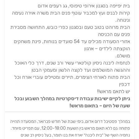
בית יפייפה בסגנון אירופי טיפוסי, גג רעפים אדום
קירות לבנים ועץ למכביר עוטף פנים הבית משרה אוירה נעימה
ונינוחה.
הבית מרוהט בטוב טעם ובסגנון כפרי כובש, התחושה מסבירת
פנים עם הכניסה
אזורי הסעודה מכילים עד 54 סועדים בנוחות, פינת משחקים
הוקצתה לילדים – ארגון
מושלם.
לנחמיה ליבנה ניסיון קולינארי עשיר ורב שנים, דרך כלי האוכל
וההגשה המושלמים ועד לקצה הלשון ומעמקי הבטן
הבית פתוח לאורחי הצימרים, תיירים ומטיילים עוברי אורח וכל
דכפין
יש לתאם מראש!!
ניתן לקיים ישיבות עבודה דיסקרטיות במהלך השבוע ובכל
שעה של היום – בתאום מראש!
במהלך פסטיבל דרום אדום, בימי שבת של חודש פברואר, המסעדה תהייה
פתוחה גם ללא תאום מראש בין השעות 12:00-18:00, עם תפריט מיוחד.
נחמיה השף של ״בית ליבנה״ יארח את בנו תומר, בעל ניסיון רב שנים