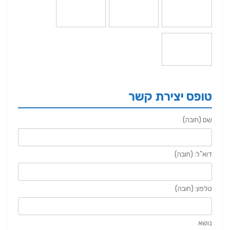
טופס יצירת קשר
שם (חובה)
דוא"ל: (חובה)
טלפון: (חובה)
נושא