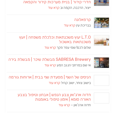
חדרי קירור | בניית מערכות קירור והקפאה
ייצור, הרכבה, הקמה וב
קרא עוד
קרפאלונה
בבריכת עין
קרא עוד
L.T.O יעוץ משכנתאות וכלכלת משפחה | יועץ
משכנתאות באשכול
שלום לכם! שמי עפר פקר
קרא עוד
SABRESA Brewery מבשלת שיכר | מבשלת בירה
אי שם במרחבי הנגב המע
קרא עוד
הניסים של השף | מסעדת שף בבית | ארוחות גורמה
בישוב צוחר, ישוב קהיל
קרא עוד
חדוה ארג'ואן צבע הנפש | אבחון וטיפול בצבע
האורה סומא | אימון טיפולי באומנות
חדוה ארג'ואן –
קרא עוד