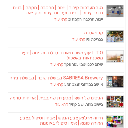
מ.ב מערכות קירור | ייצור | הרכבה | הקמה | בניית
חדרי קירור | בניית מערכות קירור והקפאה
ייצור, הרכבה, הקמה וב
קרא עוד
קרפאלונה
בבריכת עין
קרא עוד
L.T.O יעוץ משכנתאות וכלכלת משפחה | יועץ
משכנתאות באשכול
שלום לכם! שמי עפר פקר
קרא עוד
SABRESA Brewery מבשלת שיכר | מבשלת בירה
אי שם במרחבי הנגב המע
קרא עוד
הניסים של השף | מסעדת שף בבית | ארוחות גורמה
בישוב צוחר, ישוב קהיל
קרא עוד
חדוה ארג'ואן צבע הנפש | אבחון וטיפול בצבע
האורה סומא | אימון טיפולי באומנות