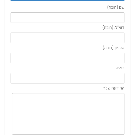
שם (חובה)
דוא"ל: (חובה)
טלפון: (חובה)
נושא
ההודעה שלך