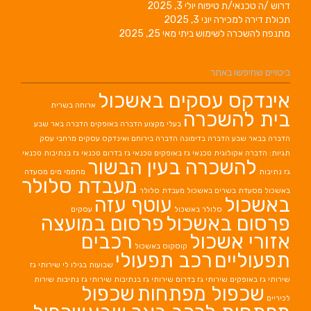
דרוש /ה טכנאי/ת טיפוח
יולי 3, 2025
תכולת דירה למכירה
יוני 3, 2025
מתנפח להשכרה לשימוש ביתי
מאי 25, 2025
ביטויים שחיפשו באתר
אינדקס עסקים באשכול
ארוחה בשרית
בית להשכרה
בעלי מקצוע
הדברה באופקים
הדברה באר שבע
הדברה בבאר שבע
הדברה בדימונה
הדברה בירוחם
ואינדקס עסקים מרחבי עסק
תגיות: הדברה אקולוגית
טכנאי גז באופקים
טכנאי גז בדרום
טכנאי גז בנתיבות
טכנאי
להשכרה בעין הבשור
גז נתיבות
מחממי מים
מסעדה
מעבדת סלולר
באשכול
מסעדת בשרים באשכול
מעבדת סלולר
באשכול
עוטף עזה
סלולר באשכול
עסקים
פרסום באשכול
פרסום במועצה
אזורי אשכול
רכבים
קוסקוס באשכול
תפעוליים
רכב תפעולי
שבועות בגילו לי
שירותי גז
שירותי גז באופקים
שירותי גז בדרום
שירותי גז בנתיבות
שירותי גז נתיבות
שירות
שכפול מפתחות
שכפול
לכיריים