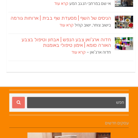
אי שם במרחבי הנגב המע
קרא עוד
הניסים של השף | מסעדת שף בבית | ארוחות גורמה
בישוב צוחר, ישוב קהיל
קרא עוד
חדוה ארג'ואן צבע הנפש | אבחון וטיפול בצבע
האורה סומא | אימון טיפולי באומנות
חדוה ארג'ואן –
קרא עוד
עסקים חדשים