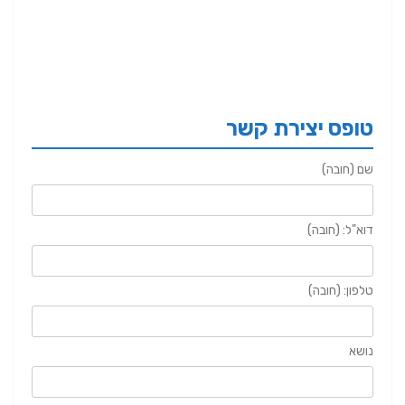
טופס יצירת קשר
שם (חובה)
דוא"ל: (חובה)
טלפון: (חובה)
נושא