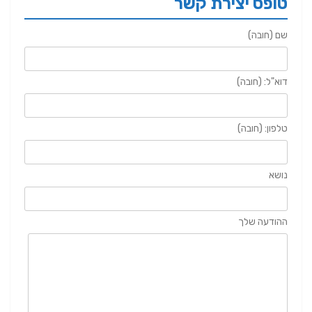
טופס יצירת קשר
שם (חובה)
דוא"ל: (חובה)
טלפון: (חובה)
נושא
ההודעה שלך