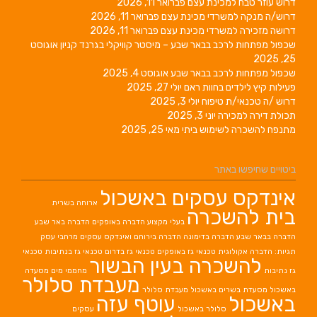
דרוש עוזר טבח למכינת עצם
פברואר 11, 2026
דרוש/ה מנקה למשרדי מכינת עצם
פברואר 11, 2026
דרושה מזכירה למשרדי מכינת עצם
פברואר 11, 2026
שכפול מפתחות לרכב בבאר שבע – מיסטר קוויקלי בגרנד קניון
אוגוסט
25, 2025
שכפול מפתחות לרכב בבאר שבע
אוגוסט 4, 2025
פעילות קיץ לילדים בחוות ראם
יולי 27, 2025
דרוש /ה טכנאי/ת טיפוח
יולי 3, 2025
תכולת דירה למכירה
יוני 3, 2025
מתנפח להשכרה לשימוש ביתי
מאי 25, 2025
ביטויים שחיפשו באתר
אינדקס עסקים באשכול
ארוחה בשרית
בית להשכרה
בעלי מקצוע
הדברה באופקים
הדברה באר שבע
הדברה בבאר שבע
הדברה בדימונה
הדברה בירוחם
ואינדקס עסקים מרחבי עסק
תגיות: הדברה אקולוגית
טכנאי גז באופקים
טכנאי גז בדרום
טכנאי גז בנתיבות
טכנאי
להשכרה בעין הבשור
גז נתיבות
מחממי מים
מסעדה
מעבדת סלולר
באשכול
מסעדת בשרים באשכול
מעבדת סלולר
באשכול
עוטף עזה
סלולר באשכול
עסקים