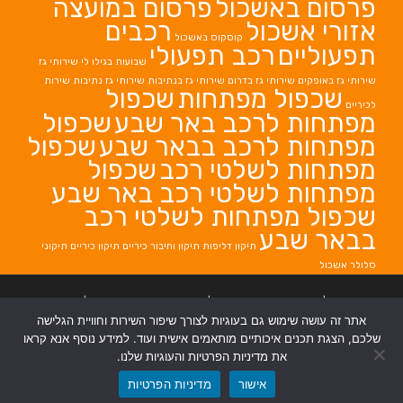
פרסום באשכול
פרסום במועצה
אזורי אשכול
רכבים
קוסקוס באשכול
תפעוליים
רכב תפעולי
שבועות בגילו לי
שירותי גז
שירותי גז באופקים
שירותי גז בדרום
שירותי גז בנתיבות
שירותי גז נתיבות
שירות
שכפול מפתחות
שכפול
לכיריים
מפתחות לרכב באר שבע
שכפול
מפתחות לרכב בבאר שבע
שכפול
מפתחות לשלטי רכב
שכפול
מפתחות לשלטי רכב באר שבע
שכפול מפתחות לשלטי רכב
בבאר שבע
תיקון דליפות
תיקון וחיבור כיריים
תיקון כיריים
תיקוני
סלולר אשכול
בניית אתרים
|
בניית אתרים באר שבע
|
בניית אתרים בבאר שבע
|
קידום אתרים
אתר זה עושה שימוש גם בעוגיות לצורך שיפור השירות וחוויית הגלישה
בבאר שבע
|
שלכם, הצגת תכנים איכותיים מותאמים אישית ועוד. למידע נוסף אנא קראו
את מדיניות הפרטיות והעוגיות שלנו.
אישור
מדיניות הפרטיות