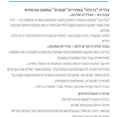
גלריה "גדולה" במחירים "קטנים" במושב מבטחים
עבורכם – הגלריה שלכם..
"גלרינה" הוקמה במטרה לספק מענה במחוזות אשכול ומחוצה לה – לכל
אלה אשר חשקה נפשם לעצב/לחדש/לשדרג את סביבת החיים הקרובה
שלהם.
הבית, המשרד, בית העסק ועוד, במחירים סבירים והגיוניים לכל כיס ולכל
דורש.
עבור אלה היקרים לכם – גלריית מתנות..
גלרינה היא המקום המושלם ביותר שתעלו בדעתכם למצוא בו את המתנה
האידיאלית עבור אלה שאהבה נפשכם.
לא עוד מתנות סטנדרטיות בחנות המתנות או הסופר פארם…
בגלרינה תוכלו לרכוש מתנות בעלות ערך, מתנות אשר ישרתו את הקרובים
לכם למשך שנים תוך שהם זוכרים אתכם ומברכים אתכם שעה שעה על
הבחירה המקורית, השימושית והמצויינת..
והכל נראה יוקרתי ואיכותי, במחיר סביר ותמורה גדולה…
פרטי ריהוט/רהיטים
בגלריה תוכלו למצוא מגוון רחב של
פרטי ריהוט בסגנונות שונים:
עכשווי, רטרו, וינטאז', בצבעים שונים חמים וצבעוניים, לצד גוונים כפריים
סולידיים אלגנטיים ושקטים.