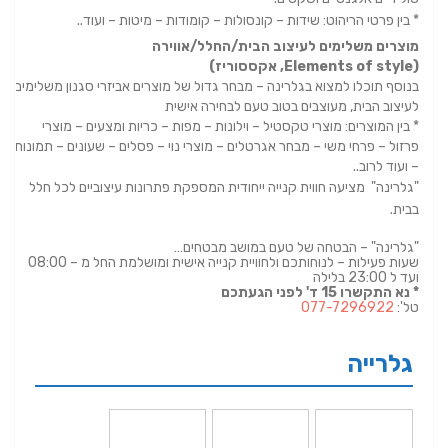
* בין פרטי הריהוט: שידות – קונסולות – קומודות – מיטות – ועוד..
מוצרים משלימים לעיצוב הבית/החלל/אווירה
(Elements of style, אקססוריז)
בנוסף תוכלו למצוא בגלרינה – מבחר גדול של מוצרים אביזרי סגנון משלימים
לעיצוב הבית, מעוצבים בטוב טעם לבחירה אישית
* בין המוצרים: מוצרי טקסטיל – וילונות – מפות – כריות ומצעים – מוצרי
פרזול – פרחי משי – מבחר אגרטלים – מוצרי נוי – פסלים – שעונים – תמונות
– ועוד לרוב..
"גלרינה" מציעה חווית קנייה ייחודית המספקת פתרונות עיצוביים לכל חלל
בבית.
"גלרינה" – הבטחה של טעם במושב מבטחים…
שעות פעילות – לנוחותכם ולחוויית קנייה אישית ומושלמת החל מ – 08:00
ועד ל 23:00 בלילה
* נא התקשרו 15 ד' לפני הגעתכם
טל':
077-7296922
גלרייה