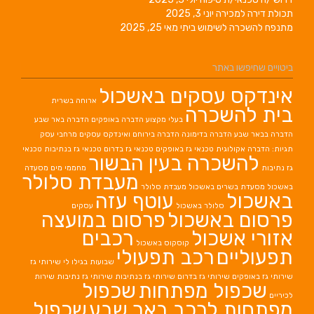
תכולת דירה למכירה
יוני 3, 2025
מתנפח להשכרה לשימוש ביתי
מאי 25, 2025
ביטויים שחיפשו באתר
אינדקס עסקים באשכול
ארוחה בשרית
בית להשכרה
בעלי מקצוע
הדברה באופקים
הדברה באר שבע
הדברה בבאר שבע
הדברה בדימונה
הדברה בירוחם
ואינדקס עסקים מרחבי עסק
תגיות: הדברה אקולוגית
טכנאי גז באופקים
טכנאי גז בדרום
טכנאי גז בנתיבות
טכנאי
להשכרה בעין הבשור
גז נתיבות
מחממי מים
מסעדה
מעבדת סלולר
באשכול
מסעדת בשרים באשכול
מעבדת סלולר
באשכול
עוטף עזה
סלולר באשכול
עסקים
פרסום באשכול
פרסום במועצה
אזורי אשכול
רכבים
קוסקוס באשכול
תפעוליים
רכב תפעולי
שבועות בגילו לי
שירותי גז
שירותי גז באופקים
שירותי גז בדרום
שירותי גז בנתיבות
שירותי גז נתיבות
שירות
שכפול מפתחות
שכפול
לכיריים
מפתחות לרכב באר שבע
שכפול