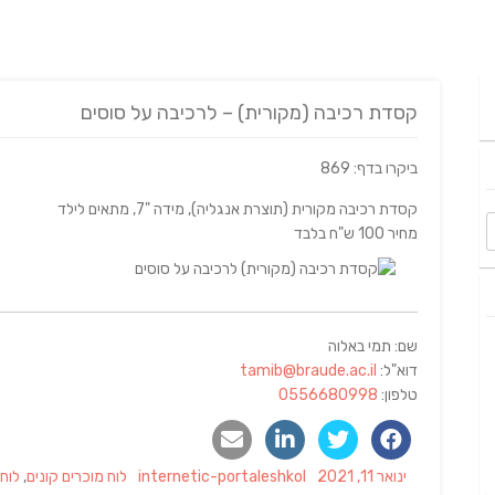
קסדת רכיבה (מקורית) – לרכיבה על סוסים
ביקרו בדף: 869
קסדת רכיבה מקורית (תוצרת אנגליה), מידה "7, מתאים לילד
מחיר 100 ש"ח בלבד
שם: תמי באלוה
דוא"ל:
tamib@braude.ac.il
טלפון:
0556680998
Categories
Author
Posted
ינואר 11, 2021
internetic-portaleshkol
לוח מוכרים קונים
,
לוח