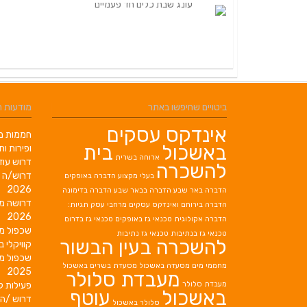
ביטויים שחיפשו באתר
מודעות 
אינדקס עסקים
חממות מב
באשכול
בית
ופירות ות
ארוחה בשרית
דרוש עוז
להשכרה
דרוש/ה 
בעלי מקצוע
הדברה באופקים
2026
הדברה באר שבע
הדברה בבאר שבע
הדברה בדימונה
דרושה מ
הדברה בירוחם
ואינדקס עסקים מרחבי עסק תגיות:
2026
הדברה אקולוגית
טכנאי גז באופקים
טכנאי גז בדרום
שכפול מ
טכנאי גז בנתיבות
טכנאי גז נתיבות
להשכרה בעין הבשור
קוויקלי ב
שכפול מ
מחממי מים
מסעדה באשכול
מסעדת בשרים באשכול
2025
מעבדת סלולר
מעבדת סלולר
פעילות ק
באשכול
עוטף
דרוש /ה 
סלולר באשכול