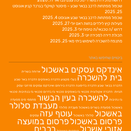
דרושה מזכירה למשרדי מכינת עצם
פברואר 11, 2026
שכפול מפתחות לרכב בבאר שבע – מיסטר קוויקלי בגרנד קניון
אוגוסט
25, 2025
שכפול מפתחות לרכב בבאר שבע
אוגוסט 4, 2025
פעילות קיץ לילדים בחוות ראם
יולי 27, 2025
דרוש /ה טכנאי/ת טיפוח
יולי 3, 2025
תכולת דירה למכירה
יוני 3, 2025
מתנפח להשכרה לשימוש ביתי
מאי 25, 2025
ביטויים שחיפשו באתר
אינדקס עסקים באשכול
ארוחה בשרית
בית להשכרה
בעלי מקצוע
הדברה באופקים
הדברה באר שבע
הדברה בבאר שבע
הדברה בדימונה
הדברה בירוחם
ואינדקס עסקים מרחבי עסק
תגיות: הדברה אקולוגית
טכנאי גז באופקים
טכנאי גז בדרום
טכנאי גז בנתיבות
טכנאי
להשכרה בעין הבשור
גז נתיבות
מחממי מים
מסעדה
מעבדת סלולר
באשכול
מסעדת בשרים באשכול
מעבדת סלולר
באשכול
עוטף עזה
סלולר באשכול
עסקים
פרסום באשכול
פרסום במועצה
אזורי אשכול
רכבים
קוסקוס באשכול