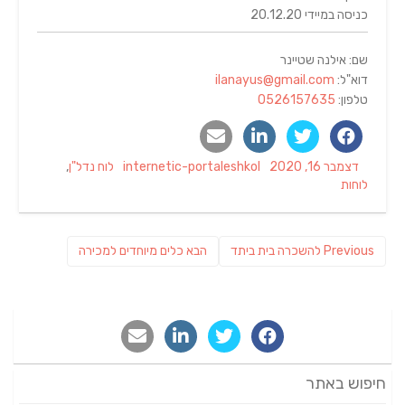
כניסה במיידי 20.12.20
שם: אילנה שטיינר
דוא"ל:
ilanayus@gmail.com
טלפון:
0526157635
Categories
Author
Posted
דצמבר 16, 2020
internetic-portaleshkol
לוח נדל"ן
,
on
לוחות
ניווט
Previous
פוסט
Previous
להשכרה בית ביתד
הבא
כלים מיוחדים למכירה
post:
הבא:
חיפוש באתר