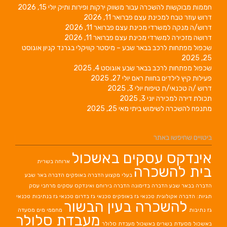
חממות מבוקשות להשכרה עבור משווק ירקות ופירות ותיק
יולי 15, 2026
דרוש עוזר טבח למכינת עצם
פברואר 11, 2026
דרוש/ה מנקה למשרדי מכינת עצם
פברואר 11, 2026
דרושה מזכירה למשרדי מכינת עצם
פברואר 11, 2026
שכפול מפתחות לרכב בבאר שבע – מיסטר קוויקלי בגרנד קניון
אוגוסט
25, 2025
שכפול מפתחות לרכב בבאר שבע
אוגוסט 4, 2025
פעילות קיץ לילדים בחוות ראם
יולי 27, 2025
דרוש /ה טכנאי/ת טיפוח
יולי 3, 2025
תכולת דירה למכירה
יוני 3, 2025
מתנפח להשכרה לשימוש ביתי
מאי 25, 2025
ביטויים שחיפשו באתר
אינדקס עסקים באשכול
ארוחה בשרית
בית להשכרה
בעלי מקצוע
הדברה באופקים
הדברה באר שבע
הדברה בבאר שבע
הדברה בדימונה
הדברה בירוחם
ואינדקס עסקים מרחבי עסק
תגיות: הדברה אקולוגית
טכנאי גז באופקים
טכנאי גז בדרום
טכנאי גז בנתיבות
טכנאי
להשכרה בעין הבשור
גז נתיבות
מחממי מים
מסעדה
מעבדת סלולר
באשכול
מסעדת בשרים באשכול
מעבדת סלולר