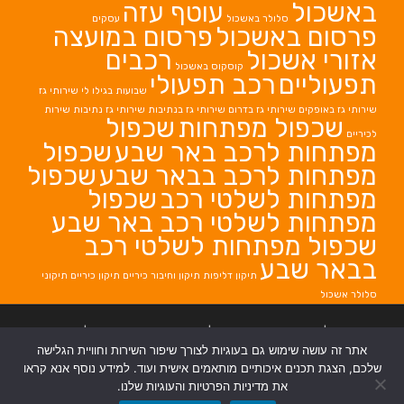
באשכול
עוטף עזה
סלולר באשכול
עסקים
פרסום באשכול
פרסום במועצה
אזורי אשכול
רכבים
קוסקוס באשכול
תפעוליים
רכב תפעולי
שבועות בגילו לי
שירותי גז
שירותי גז באופקים
שירותי גז בדרום
שירותי גז בנתיבות
שירותי גז נתיבות
שירות
שכפול מפתחות
שכפול
לכיריים
מפתחות לרכב באר שבע
שכפול
מפתחות לרכב בבאר שבע
שכפול
מפתחות לשלטי רכב
שכפול
מפתחות לשלטי רכב באר שבע
שכפול מפתחות לשלטי רכב
בבאר שבע
תיקון דליפות
תיקון וחיבור כיריים
תיקון כיריים
תיקוני
סלולר אשכול
בניית אתרים
|
בניית אתרים באר שבע
|
בניית אתרים בבאר שבע
|
קידום אתרים
אתר זה עושה שימוש גם בעוגיות לצורך שיפור השירות וחוויית הגלישה
בבאר שבע
|
שלכם, הצגת תכנים איכותיים מותאמים אישית ועוד. למידע נוסף אנא קראו
את מדיניות הפרטיות והעוגיות שלנו.