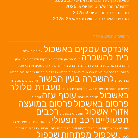
פעילות קיץ לילדים בחוות ראם
יולי 27, 2025
דרוש /ה טכנאי/ת טיפוח
יולי 3, 2025
תכולת דירה למכירה
יוני 3, 2025
מתנפח להשכרה לשימוש ביתי
מאי 25, 2025
ביטויים שחיפשו באתר
אינדקס עסקים באשכול
ארוחה בשרית
בית להשכרה
בעלי מקצוע
הדברה באופקים
הדברה באר שבע
הדברה בבאר שבע
הדברה בדימונה
הדברה בירוחם
ואינדקס עסקים מרחבי עסק
תגיות: הדברה אקולוגית
טכנאי גז באופקים
טכנאי גז בדרום
טכנאי גז בנתיבות
טכנאי
להשכרה בעין הבשור
גז נתיבות
מחממי מים
מסעדה
מעבדת סלולר
באשכול
מסעדת בשרים באשכול
מעבדת סלולר
באשכול
עוטף עזה
סלולר באשכול
עסקים
פרסום באשכול
פרסום במועצה
אזורי אשכול
רכבים
קוסקוס באשכול
תפעוליים
רכב תפעולי
שבועות בגילו לי
שירותי גז
שירותי גז באופקים
שירותי גז בדרום
שירותי גז בנתיבות
שירותי גז נתיבות
שירות
שכפול מפתחות
שכפול
לכיריים