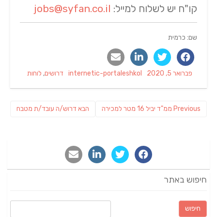
קו"ח יש לשלוח למייל:
jobs@syfan.co.il
שם: כרמית
Categories
Author
Posted
פברואר 5, 2020
internetic-portaleshkol
דרושים
,
לוחות
on
ניווט
Previous
פוסט
Previous
ממ"ד יביל 16 מטר למכירה
הבא
דרוש/ה עובד/ת מטבח
post:
הבא:
חיפוש באתר
חיפוש: