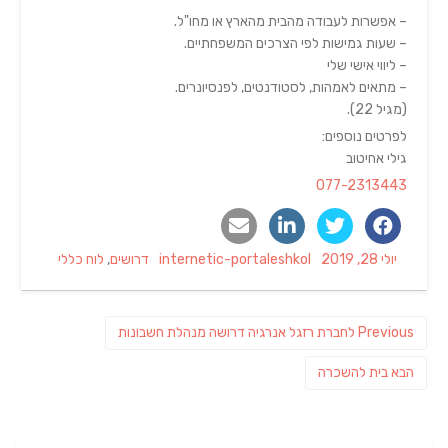
– אפשרות לעבודה מהבית מהארץ או מחו"ל.
– שעות גמישות לפי הצרכים המשפחתיים.
– ליווי אישי שלי
– מתאים לאמהות, לסטודנטים, לפנסיונרים.
(מגיל 22).
לפרטים נוספים:
גילי אחיטוב
077-2313443
Categories
Author
Posted
יולי 28, 2019
internetic-portaleshkol
דרושים
,
לוח כללי
on
ניווט
Previous
Previous
לחברת רזגל אנרגיה דרושה מנהלת חשבונות
post:
פוסט
הבא
בית להשכרה
הבא: