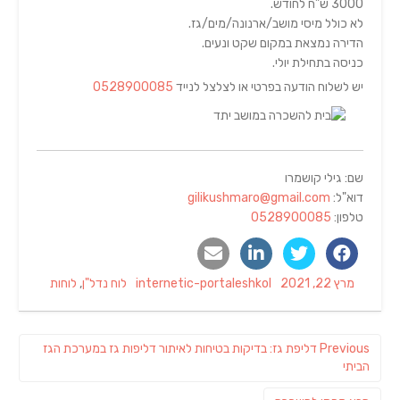
3000 ש”ח לחודש.
לא כולל מיסי מושב/ארנונה/מים/גז.
הדירה נמצאת במקום שקט ונעים.
כניסה בתחילת יולי.
יש לשלוח הודעה בפרטי או לצלצל לנייד
0528900085
שם: גילי קושמרו
דוא"ל:
gilikushmaro@gmail.com
טלפון:
0528900085
Categories
Author
Posted
מרץ 22, 2021
internetic-portaleshkol
לוח נדל"ן
,
לוחות
on
ניווט
Previous
Previous
דליפת גז: בדיקות בטיחות לאיתור דליפות גז במערכת הגז
post:
הביתי