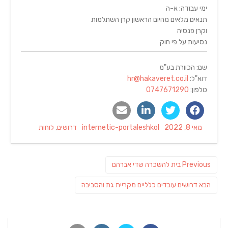
ימי עבודה: א-ה
תנאים מלאים מהיום הראשון קרן השתלמות
וקרן פנסיה
נסיעות על פי חוק
שם: הכוורת בע"מ
דוא"ל:
hr@hakaveret.co.il
טלפון:
0747671290
Categories
Author
Posted
מאי 8, 2022
internetic-portaleshkol
דרושים
,
לוחות
on
ניווט
Previous
Previous
בית להשכרה שדי אברהם
post:
פוסט
הבא
דרושים עובדים כלליים מקריית גת והסביבה
הבא: