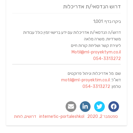
דרוש הנדסאי/ת אדריכלות
ביקרו בדף: 1,001
דרוש/ה הנדסאי/ת אדריכלות עם ידע ברישוי זמין כולל עבודות
משרדיות. משרה מלאה
ליצירת קשר ושליחת קורות חיים
Motil@ml-proyektym.co.il
054-3313272
שם: מל אדריכלות וניהול פרוקטים
דוא"ל:
motil@ml-proyektim.co.il
טלפון:
054-3313272
Categories
Author
Posted
ספטמבר 2, 2020
internetic-portaleshkol
דרושים
,
לוחות
on