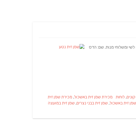
וק 750 מ"ל, בקבוק 250 מ"ל – מתאים לשי ומשלוחי מנות. שם: הדס
Tags
קונים
,
לוחות
מכירת שמן זית באשכול
,
מכירת שמן זית
מן זית באשכול
,
שמן זית בבני נצרים
,
שמן זית במועצה