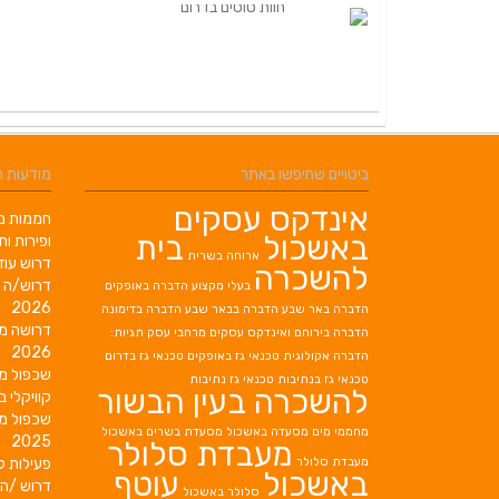
ביטויים שחיפשו באתר
מודעות 
אינדקס עסקים
חממות מב
באשכול
בית
ופירות ות
ארוחה בשרית
דרוש עוז
להשכרה
דרוש/ה 
בעלי מקצוע
הדברה באופקים
2026
הדברה באר שבע
הדברה בבאר שבע
הדברה בדימונה
דרושה מ
הדברה בירוחם
ואינדקס עסקים מרחבי עסק תגיות:
2026
הדברה אקולוגית
טכנאי גז באופקים
טכנאי גז בדרום
שכפול מ
טכנאי גז בנתיבות
טכנאי גז נתיבות
להשכרה בעין הבשור
קוויקלי ב
שכפול מ
מחממי מים
מסעדה באשכול
מסעדת בשרים באשכול
2025
מעבדת סלולר
מעבדת סלולר
פעילות ק
באשכול
עוטף
דרוש /ה 
סלולר באשכול