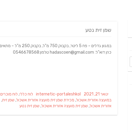
שמן זית נטע
במגוון גדלים – פח 5 ליטר, בקב
כהן דוא"ל: hadascoen@gmail.com טלפון:0546678568
Categories
Author
Posted
ינואר 21, 2021
internetic-portaleshkol
לוח כללי
,
לוח מוכרים 
on
במועצה אזורית אשכול
,
מכירת שמן זית מועצה אזורית אשכול
,
שמן זית
,
ש
אזורית אשכול
,
שמן זית מועצה אזורית אשכול
,
שמן זית נטע