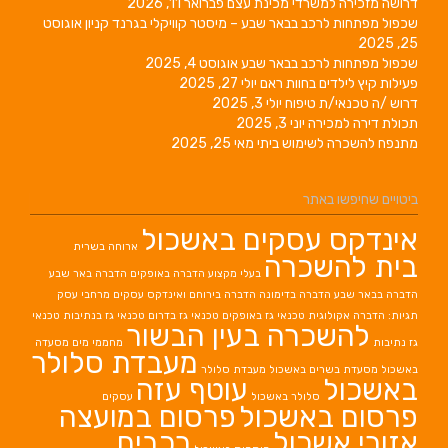
דרושה מזכירה למשרדי מכינת עצם
פברואר 11, 2026
שכפול מפתחות לרכב בבאר שבע – מיסטר קוויקלי בגרנד קניון
אוגוסט
25, 2025
שכפול מפתחות לרכב בבאר שבע
אוגוסט 4, 2025
פעילות קיץ לילדים בחוות ראם
יולי 27, 2025
דרוש /ה טכנאי/ת טיפוח
יולי 3, 2025
תכולת דירה למכירה
יוני 3, 2025
מתנפח להשכרה לשימוש ביתי
מאי 25, 2025
ביטויים שחיפשו באתר
אינדקס עסקים באשכול
ארוחה בשרית
בית להשכרה
בעלי מקצוע
הדברה באופקים
הדברה באר שבע
הדברה בבאר שבע
הדברה בדימונה
הדברה בירוחם
ואינדקס עסקים מרחבי עסק
תגיות: הדברה אקולוגית
טכנאי גז באופקים
טכנאי גז בדרום
טכנאי גז בנתיבות
טכנאי
להשכרה בעין הבשור
גז נתיבות
מחממי מים
מסעדה
מעבדת סלולר
באשכול
מסעדת בשרים באשכול
מעבדת סלולר
באשכול
עוטף עזה
סלולר באשכול
עסקים
פרסום באשכול
פרסום במועצה
אזורי אשכול
רכבים