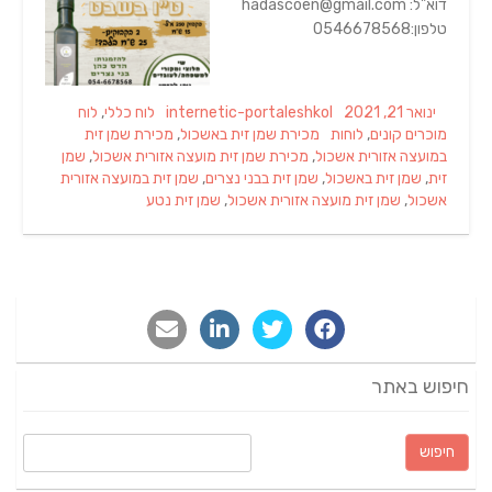
דוא"ל: hadascoen@gmail.com
טלפון:0546678568
Categories
Author
Posted
ינואר 21, 2021
internetic-portaleshkol
לוח כללי
,
לוח
Tags
on
מוכרים קונים
,
לוחות
מכירת שמן זית באשכול
,
מכירת שמן זית
במועצה אזורית אשכול
,
מכירת שמן זית מועצה אזורית אשכול
,
שמן
זית
,
שמן זית באשכול
,
שמן זית בבני נצרים
,
שמן זית במועצה אזורית
אשכול
,
שמן זית מועצה אזורית אשכול
,
שמן זית נטע
חיפוש באתר
חיפוש: