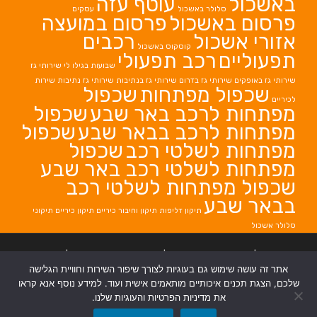
באשכול
עוטף עזה
סלולר באשכול
עסקים
פרסום באשכול
פרסום במועצה
אזורי אשכול
רכבים
קוסקוס באשכול
תפעוליים
רכב תפעולי
שבועות בגילו לי
שירותי גז
שירותי גז באופקים
שירותי גז בדרום
שירותי גז בנתיבות
שירותי גז נתיבות
שירות
שכפול מפתחות
שכפול
לכיריים
מפתחות לרכב באר שבע
שכפול
מפתחות לרכב בבאר שבע
שכפול
מפתחות לשלטי רכב
שכפול
מפתחות לשלטי רכב באר שבע
שכפול מפתחות לשלטי רכב
בבאר שבע
תיקון דליפות
תיקון וחיבור כיריים
תיקון כיריים
תיקוני
סלולר אשכול
בניית אתרים
|
בניית אתרים באר שבע
|
בניית אתרים בבאר שבע
|
קידום אתרים
אתר זה עושה שימוש גם בעוגיות לצורך שיפור השירות וחוויית הגלישה
בבאר שבע
|
שלכם, הצגת תכנים איכותיים מותאמים אישית ועוד. למידע נוסף אנא קראו
את מדיניות הפרטיות והעוגיות שלנו.