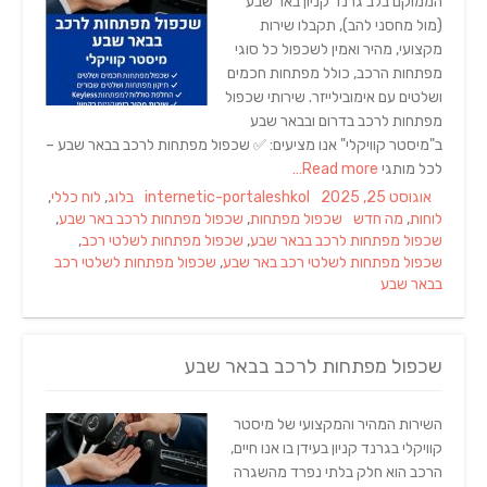
הממוקם בלב גרנד קניון באר שבע
(מול מחסני להב), תקבלו שירות
מקצועי, מהיר ואמין לשכפול כל סוגי
מפתחות הרכב, כולל מפתחות חכמים
ושלטים עם אימובילייזר. שירותי שכפול
מפתחות לרכב בדרום ובבאר שבע
ב"מיסטר קוויקלי" אנו מציעים: ✅ שכפול מפתחות לרכב בבאר שבע –
לכל מותגי
Read more…
Categories
Author
Posted
אוגוסט 25, 2025
internetic-portaleshkol
בלוג
,
לוח כללי
,
Tags
on
לוחות
,
מה חדש
שכפול מפתחות
,
שכפול מפתחות לרכב באר שבע
,
שכפול מפתחות לרכב בבאר שבע
,
שכפול מפתחות לשלטי רכב
,
שכפול מפתחות לשלטי רכב באר שבע
,
שכפול מפתחות לשלטי רכב
בבאר שבע
שכפול מפתחות לרכב בבאר שבע
השירות המהיר והמקצועי של מיסטר
קוויקלי בגרנד קניון בעידן בו אנו חיים,
הרכב הוא חלק בלתי נפרד מהשגרה