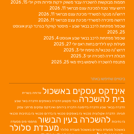
חממות מבוקשות להשכרה עבור משווק ירקות ופירות ותיק
יולי 15, 2026
דרוש עוזר טבח למכינת עצם
פברואר 11, 2026
דרוש/ה מנקה למשרדי מכינת עצם
פברואר 11, 2026
דרושה מזכירה למשרדי מכינת עצם
פברואר 11, 2026
שכפול מפתחות לרכב בבאר שבע – מיסטר קוויקלי בגרנד קניון
אוגוסט
25, 2025
שכפול מפתחות לרכב בבאר שבע
אוגוסט 4, 2025
פעילות קיץ לילדים בחוות ראם
יולי 27, 2025
דרוש /ה טכנאי/ת טיפוח
יולי 3, 2025
תכולת דירה למכירה
יוני 3, 2025
מתנפח להשכרה לשימוש ביתי
מאי 25, 2025
ביטויים שחיפשו באתר
אינדקס עסקים באשכול
ארוחה בשרית
בית להשכרה
בעלי מקצוע
הדברה באופקים
הדברה באר שבע
הדברה בבאר שבע
הדברה בדימונה
הדברה בירוחם
ואינדקס עסקים מרחבי עסק
תגיות: הדברה אקולוגית
טכנאי גז באופקים
טכנאי גז בדרום
טכנאי גז בנתיבות
טכנאי
להשכרה בעין הבשור
גז נתיבות
מחממי מים
מסעדה
מעבדת סלולר
באשכול
מסעדת בשרים באשכול
מעבדת סלולר