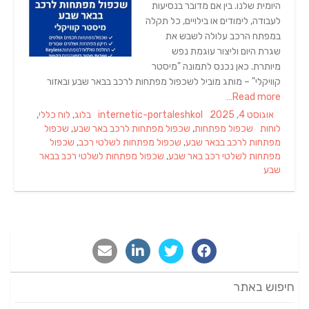
היומית שלנו. בין אם מדובר בנסיעות
לעבודה, לימודים או בילויים, כל תקלה
במפתח הרכב עלולה לשבש את
שגרת היום וליצור עוגמת נפש
מיותרת. כאן נכנס לתמונה "מיסטר
קוויקלי" – מותג מוביל לשכפול מפתחות לרכב בבאר שבע ובאזור
Read more…
Categories
Author
Posted
אוגוסט 4, 2025
internetic-portaleshkol
בלוג
,
לוח כללי
,
Tags
on
לוחות
שכפול מפתחות
,
שכפול מפתחות לרכב באר שבע
,
שכפול
מפתחות לרכב בבאר שבע
,
שכפול מפתחות לשלטי רכב
,
שכפול
מפתחות לשלטי רכב באר שבע
,
שכפול מפתחות לשלטי רכב בבאר
שבע
חיפוש באתר