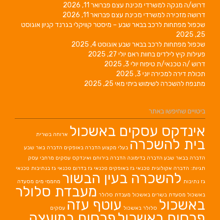
דרוש/ה מנקה למשרדי מכינת עצם
פברואר 11, 2026
דרושה מזכירה למשרדי מכינת עצם
פברואר 11, 2026
שכפול מפתחות לרכב בבאר שבע – מיסטר קוויקלי בגרנד קניון
אוגוסט
25, 2025
שכפול מפתחות לרכב בבאר שבע
אוגוסט 4, 2025
פעילות קיץ לילדים בחוות ראם
יולי 27, 2025
דרוש /ה טכנאי/ת טיפוח
יולי 3, 2025
תכולת דירה למכירה
יוני 3, 2025
מתנפח להשכרה לשימוש ביתי
מאי 25, 2025
ביטויים שחיפשו באתר
אינדקס עסקים באשכול
ארוחה בשרית
בית להשכרה
בעלי מקצוע
הדברה באופקים
הדברה באר שבע
הדברה בבאר שבע
הדברה בדימונה
הדברה בירוחם
ואינדקס עסקים מרחבי עסק
תגיות: הדברה אקולוגית
טכנאי גז באופקים
טכנאי גז בדרום
טכנאי גז בנתיבות
טכנאי
להשכרה בעין הבשור
גז נתיבות
מחממי מים
מסעדה
מעבדת סלולר
באשכול
מסעדת בשרים באשכול
מעבדת סלולר
באשכול
עוטף עזה
סלולר באשכול
עסקים
פרסום באשכול
פרסום במועצה