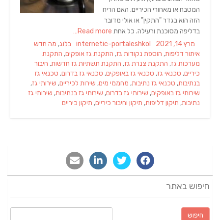
המטבח או מאחורי הכיריים. האם הריח
הזה הוא בגדר "התקין" או אולי מדובר
בדליפה מסוכנת ורעילה. כל אחת
Read more…
Tags
Categories
Author
Posted
מרץ 14, 2021
internetic-portaleshkol
בלוג
,
מה חדש
on
איתור דליפות
,
הוספת נקודות גז
,
התקנת גז אופקים
,
התקנת
מערכות גז
,
התקנת צנרת גז
,
התקנת תשתיות גז חדשות
,
חיבור
כיריים
,
טכנאי גז
,
טכנאי גז באופקים
,
טכנאי גז בדרום
,
טכנאי גז
בנתיבות
,
טכנאי גז נתיבות
,
מחממי מים
,
שירות לכיריים
,
שירותי גז
,
שירותי גז באופקים
,
שירותי גז בדרום
,
שירותי גז בנתיבות
,
שירותי גז
נתיבות
,
תיקון דליפות
,
תיקון וחיבור כיריים
,
תיקון כיריים
חיפוש באתר
חיפוש: