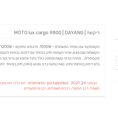
ריקשה | MOTO lux cargo 9800 | DAYANG
הקשוחות שבנמצא, ארגז העמסה חזק במיוחד עם דפנות גבוהות להעמסה
מקסימלית… מתלה קדמי קשוח ומחוזק כולל גלגל אלומיניום גדול וקל מ
בלם דיסק בטיחותי וחזק. טווח נסיעה נדיב ומנוע מחוזק חזק במיוחד. לפ
Categories
Author
Posted
נובמבר 24, 2021
internetic-portaleshkol
לוח כללי
,
לוח מוכר
on
חשמלי
,
רכב תפעולי
,
רכבים חשמליים
,
רכבים תפעוליים