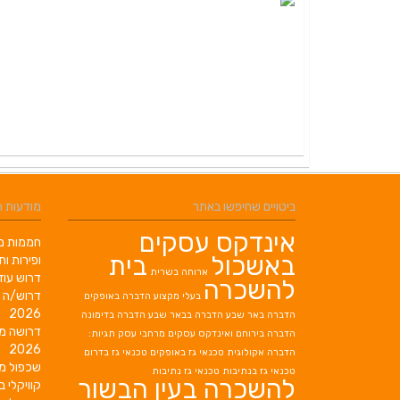
ביטויים שחיפשו באתר
מודעות 
אינדקס עסקים
חממות מב
באשכול
בית
ופירות ות
ארוחה בשרית
דרוש עוז
להשכרה
דרוש/ה 
בעלי מקצוע
הדברה באופקים
2026
הדברה באר שבע
הדברה בבאר שבע
הדברה בדימונה
דרושה מ
הדברה בירוחם
ואינדקס עסקים מרחבי עסק תגיות:
2026
הדברה אקולוגית
טכנאי גז באופקים
טכנאי גז בדרום
שכפול מ
טכנאי גז בנתיבות
טכנאי גז נתיבות
להשכרה בעין הבשור
קוויקלי ב