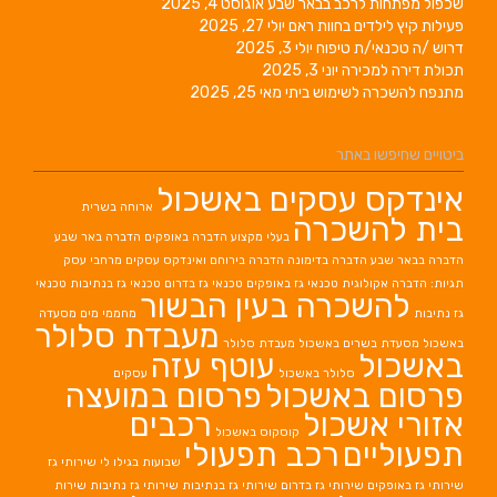
שכפול מפתחות לרכב בבאר שבע
אוגוסט 4, 2025
פעילות קיץ לילדים בחוות ראם
יולי 27, 2025
דרוש /ה טכנאי/ת טיפוח
יולי 3, 2025
תכולת דירה למכירה
יוני 3, 2025
מתנפח להשכרה לשימוש ביתי
מאי 25, 2025
ביטויים שחיפשו באתר
אינדקס עסקים באשכול
ארוחה בשרית
בית להשכרה
בעלי מקצוע
הדברה באופקים
הדברה באר שבע
הדברה בבאר שבע
הדברה בדימונה
הדברה בירוחם
ואינדקס עסקים מרחבי עסק
תגיות: הדברה אקולוגית
טכנאי גז באופקים
טכנאי גז בדרום
טכנאי גז בנתיבות
טכנאי
להשכרה בעין הבשור
גז נתיבות
מחממי מים
מסעדה
מעבדת סלולר
באשכול
מסעדת בשרים באשכול
מעבדת סלולר
באשכול
עוטף עזה
סלולר באשכול
עסקים
פרסום באשכול
פרסום במועצה
אזורי אשכול
רכבים
קוסקוס באשכול
תפעוליים
רכב תפעולי
שבועות בגילו לי
שירותי גז
שירותי גז באופקים
שירותי גז בדרום
שירותי גז בנתיבות
שירותי גז נתיבות
שירות