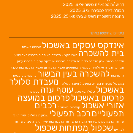
דרוש /ה טכנאי/ת טיפוח
יולי 3, 2025
תכולת דירה למכירה
יוני 3, 2025
מתנפח להשכרה לשימוש ביתי
מאי 25, 2025
ביטויים שחיפשו באתר
אינדקס עסקים באשכול
ארוחה בשרית
בית להשכרה
בעלי מקצוע
הדברה באופקים
הדברה באר שבע
הדברה בבאר שבע
הדברה בדימונה
הדברה בירוחם
ואינדקס עסקים מרחבי עסק
תגיות: הדברה אקולוגית
טכנאי גז באופקים
טכנאי גז בדרום
טכנאי גז בנתיבות
טכנאי
להשכרה בעין הבשור
גז נתיבות
מחממי מים
מסעדה
מעבדת סלולר
באשכול
מסעדת בשרים באשכול
מעבדת סלולר
באשכול
עוטף עזה
סלולר באשכול
עסקים
פרסום באשכול
פרסום במועצה
אזורי אשכול
רכבים
קוסקוס באשכול
תפעוליים
רכב תפעולי
שבועות בגילו לי
שירותי גז
שירותי גז באופקים
שירותי גז בדרום
שירותי גז בנתיבות
שירותי גז נתיבות
שירות
שכפול מפתחות
שכפול
לכיריים