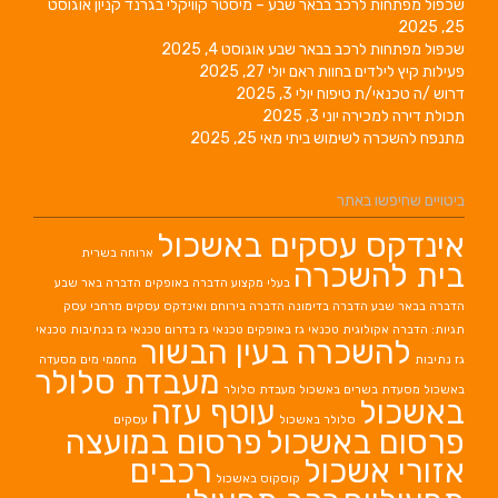
שכפול מפתחות לרכב בבאר שבע – מיסטר קוויקלי בגרנד קניון
אוגוסט
25, 2025
שכפול מפתחות לרכב בבאר שבע
אוגוסט 4, 2025
פעילות קיץ לילדים בחוות ראם
יולי 27, 2025
דרוש /ה טכנאי/ת טיפוח
יולי 3, 2025
תכולת דירה למכירה
יוני 3, 2025
מתנפח להשכרה לשימוש ביתי
מאי 25, 2025
ביטויים שחיפשו באתר
אינדקס עסקים באשכול
ארוחה בשרית
בית להשכרה
בעלי מקצוע
הדברה באופקים
הדברה באר שבע
הדברה בבאר שבע
הדברה בדימונה
הדברה בירוחם
ואינדקס עסקים מרחבי עסק
תגיות: הדברה אקולוגית
טכנאי גז באופקים
טכנאי גז בדרום
טכנאי גז בנתיבות
טכנאי
להשכרה בעין הבשור
גז נתיבות
מחממי מים
מסעדה
מעבדת סלולר
באשכול
מסעדת בשרים באשכול
מעבדת סלולר
באשכול
עוטף עזה
סלולר באשכול
עסקים
פרסום באשכול
פרסום במועצה
אזורי אשכול
רכבים
קוסקוס באשכול