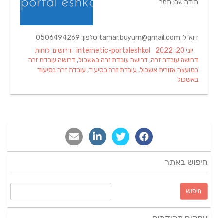
תודה שם: תמר
דוא"ל: tamar.buyum@gmail.com טלפון: 0506494269
Tags
Categories
Author
Posted
יוני 20, 2022
internetic-portaleshkol
דרושים
,
לוחות
on
דרושה עובדת זרה
,
דרושה עובדת זרה באשכול
,
דרושה עובדת זרה
במועצה אזורית אשכול
,
עובדת זרה בסיעוד
,
עובדת זרה בסיעוד
באשכול
חיפוש באתר
חיפוש: