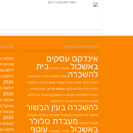
ביטויים שחיפשו באתר
מודעות 
אינדקס עסקים
חממות מב
באשכול
בית
ופירות ות
ארוחה בשרית
דרוש עוז
להשכרה
דרוש/ה 
בעלי מקצוע
הדברה באופקים
2026
הדברה באר שבע
הדברה בבאר שבע
הדברה בדימונה
דרושה מ
הדברה בירוחם
ואינדקס עסקים מרחבי עסק תגיות:
2026
הדברה אקולוגית
טכנאי גז באופקים
טכנאי גז בדרום
שכפול מ
טכנאי גז בנתיבות
טכנאי גז נתיבות
להשכרה בעין הבשור
קוויקלי ב
שכפול מ
מחממי מים
מסעדה באשכול
מסעדת בשרים באשכול
2025
מעבדת סלולר
מעבדת סלולר
פעילות ק
באשכול
עוטף
דרוש /ה 
סלולר באשכול