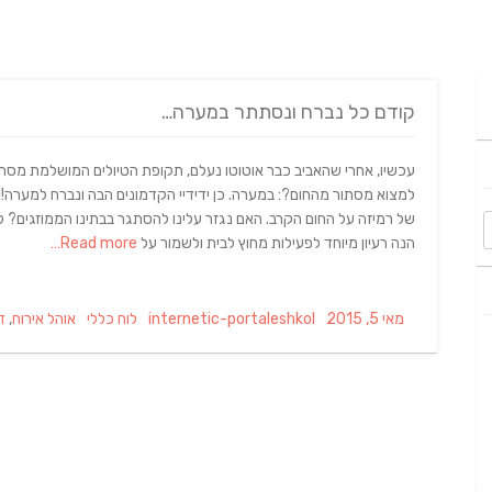
קודם כל נברח ונסתתר במערה…
עכשיו, אחרי שהאביב כבר אוטוטו נעלם, תקופת הטיולים המושלמת מסת
למצוא מסתור מהחום?: במערה. כן ידידיי הקדמונים הבה ונברח למערה!!! 
של רמיזה על החום הקרב. האם נגזר עלינו להסתגר בבתינו הממוזגים? 
הנה רעיון מיוחד לפעילות מחוץ לבית ולשמור על
Read more…
Tags
Categories
Author
Posted
מאי 5, 2015
internetic-portaleshkol
לוח כללי
אוהל אירוח
,
ד
on