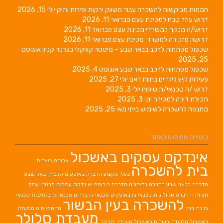
חממות מבוקשות להשכרה עבור משווק ירקות ופירות ותיק
יולי 15, 2026
דרוש עוזר טבח למכינת עצם
פברואר 11, 2026
דרוש/ה מנקה למשרדי מכינת עצם
פברואר 11, 2026
דרושה מזכירה למשרדי מכינת עצם
פברואר 11, 2026
שכפול מפתחות לרכב בבאר שבע – מיסטר קוויקלי בגרנד קניון
אוגוסט
25, 2025
שכפול מפתחות לרכב בבאר שבע
אוגוסט 4, 2025
פעילות קיץ לילדים בחוות ראם
יולי 27, 2025
דרוש /ה טכנאי/ת טיפוח
יולי 3, 2025
תכולת דירה למכירה
יוני 3, 2025
מתנפח להשכרה לשימוש ביתי
מאי 25, 2025
ביטויים שחיפשו באתר
אינדקס עסקים באשכול
ארוחה בשרית
בית להשכרה
בעלי מקצוע
הדברה באופקים
הדברה באר שבע
הדברה בבאר שבע
הדברה בדימונה
הדברה בירוחם
ואינדקס עסקים מרחבי עסק
תגיות: הדברה אקולוגית
טכנאי גז באופקים
טכנאי גז בדרום
טכנאי גז בנתיבות
טכנאי
להשכרה בעין הבשור
גז נתיבות
מחממי מים
מסעדה
מעבדת סלולר
באשכול
מסעדת בשרים באשכול
מעבדת סלולר