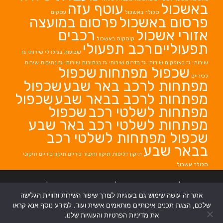
באשכול
עוטף עזה
סלולר באשכול
עסקים
פרסום באשכול
פרסום במועצה
אזורי אשכול
רכבים
קוסקוס באשכול
תפעוליים
רכב תפעולי
שבועות בגילו לי
שירותי גז
שירותי גז באופקים
שירותי גז בדרום
שירותי גז בנתיבות
שירותי גז נתיבות
שירות
שכפול מפתחות
שכפול
לכיריים
מפתחות לרכב באר שבע
שכפול
מפתחות לרכב בבאר שבע
שכפול
מפתחות לשלטי רכב
שכפול
מפתחות לשלטי רכב באר שבע
שכפול מפתחות לשלטי רכב
בבאר שבע
תיקון דליפות
תיקון וחיבור כיריים
תיקון כיריים
תיקוני
סלולר אשכול
בניית אתרים
|
בניית אתרים באר שבע
|
בניית אתרים בבאר שבע
|
קידום אתרים
אתר זה עושה שימוש גם בעוגיות לצורך שיפור השירות וחוויית הגלישה
בבאר שבע
|
שלכם, הצגת תכנים איכותיים מותאמים אישית ועוד. למידע נוסף אנא קראו
את מדיניות הפרטיות והעוגיות שלנו.