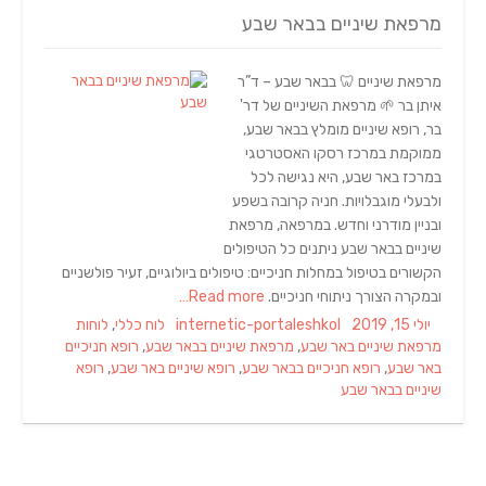
מרפאת שיניים בבאר שבע
מרפאת שיניים 🦷 בבאר שבע – ד”ר
איתן בר 🌱 מרפאת השיניים של דר'
בר, רופא שיניים מומלץ בבאר שבע,
ממוקמת במרכז רסקו האסטרטגי
במרכז באר שבע, היא נגישה לכל
ולבעלי מוגבלויות. חניה קרובה בשפע
ובניין מודרני וחדש. במרפאה, מרפאת
שיניים בבאר שבע ניתנים כל הטיפולים
הקשורים בטיפול במחלות חניכיים: טיפולים ביולוגיים, זעיר פולשניים
ובמקרה הצורך ניתוחי חניכיים.
Read more…
Tags
Categories
Author
Posted
יולי 15, 2019
internetic-portaleshkol
לוח כללי
,
לוחות
on
מרפאת שיניים באר שבע
,
מרפאת שיניים בבאר שבע
,
רופא חניכיים
באר שבע
,
רופא חניכיים בבאר שבע
,
רופא שיניים באר שבע
,
רופא
שיניים בבאר שבע