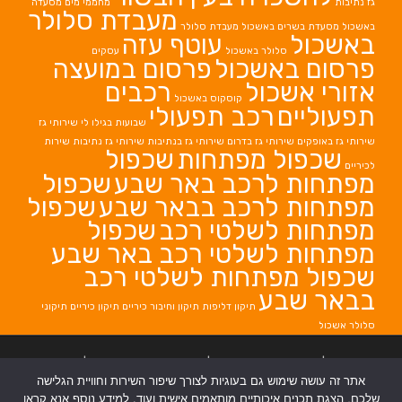
גז נתיבות
מחממי מים
מסעדה
מעבדת סלולר
באשכול
מסעדת בשרים באשכול
מעבדת סלולר
באשכול
עוטף עזה
סלולר באשכול
עסקים
פרסום באשכול
פרסום במועצה
אזורי אשכול
רכבים
קוסקוס באשכול
תפעוליים
רכב תפעולי
שבועות בגילו לי
שירותי גז
שירותי גז באופקים
שירותי גז בדרום
שירותי גז בנתיבות
שירותי גז נתיבות
שירות
שכפול מפתחות
שכפול
לכיריים
מפתחות לרכב באר שבע
שכפול
מפתחות לרכב בבאר שבע
שכפול
מפתחות לשלטי רכב
שכפול
מפתחות לשלטי רכב באר שבע
שכפול מפתחות לשלטי רכב
בבאר שבע
תיקון דליפות
תיקון וחיבור כיריים
תיקון כיריים
תיקוני
סלולר אשכול
בניית אתרים
|
בניית אתרים באר שבע
|
בניית אתרים בבאר שבע
|
קידום אתרים
אתר זה עושה שימוש גם בעוגיות לצורך שיפור השירות וחוויית הגלישה
בבאר שבע
|
שלכם, הצגת תכנים איכותיים מותאמים אישית ועוד. למידע נוסף אנא קראו