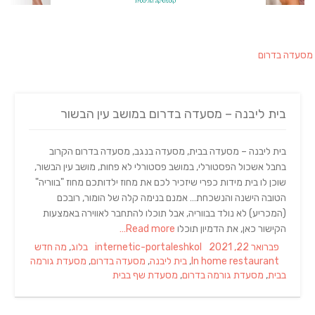
מסעדה בדרום
בית ליבנה – מסעדה בדרום במושב עין הבשור
בית ליבנה – מסעדה בבית, מסעדה בנגב, מסעדה בדרום הקרוב
בחבל אשכול הפסטורלי, במושב פסטורלי לא פחות, מושב עין הבשור,
שוכן לו בית מידות כפרי שיזכיר לכם את מחוז ילדותכם מחוז "בווריה"
הטובה הישנה והנשכחת… אמנם בנימה קלה של הומור, רובכם
(המכריע) לא נולד בבווריה, אבל תוכלו להתחבר לאווירה באמצעות
הקישור כאן, את הדמיון תוכלו
Read more…
Categories
Author
Posted
פברואר 22, 2021
internetic-portaleshkol
בלוג
,
מה חדש
Tags
on
In home restaurant
,
בית ליבנה
,
מסעדה בדרום
,
מסעדת גורמה
בבית
,
מסעדת גורמה בדרום
,
מסעדת שף בבית