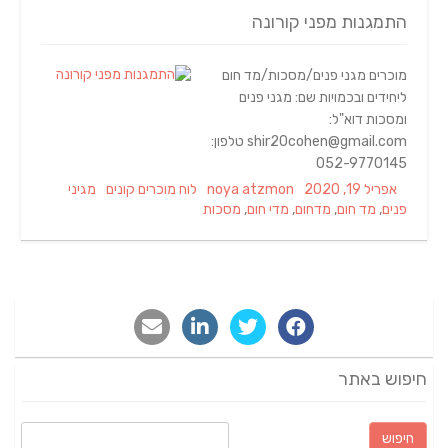
התמגנות מפני קורונה
מוכרים מגני פנים/מסכות/מד חום
ליחידים ובכמויות שם: מגני פנים
ומסכות דוא"ל:
shir20cohen@gmail.com טלפון:
052-9770145
Tags
Categories
Author
Posted
אפריל 19, 2020
noya atzmon
לוח מוכרים קונים
מגיני
on
פנים
,
מד חום
,
מדחום
,
מדי חום
,
מסכות
חיפוש באתר
חיפוש: