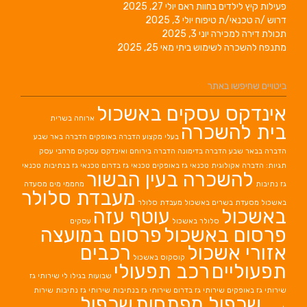
פעילות קיץ לילדים בחוות ראם
יולי 27, 2025
דרוש /ה טכנאי/ת טיפוח
יולי 3, 2025
תכולת דירה למכירה
יוני 3, 2025
מתנפח להשכרה לשימוש ביתי
מאי 25, 2025
ביטויים שחיפשו באתר
אינדקס עסקים באשכול
ארוחה בשרית
בית להשכרה
בעלי מקצוע
הדברה באופקים
הדברה באר שבע
הדברה בבאר שבע
הדברה בדימונה
הדברה בירוחם
ואינדקס עסקים מרחבי עסק
תגיות: הדברה אקולוגית
טכנאי גז באופקים
טכנאי גז בדרום
טכנאי גז בנתיבות
טכנאי
להשכרה בעין הבשור
גז נתיבות
מחממי מים
מסעדה
מעבדת סלולר
באשכול
מסעדת בשרים באשכול
מעבדת סלולר
באשכול
עוטף עזה
סלולר באשכול
עסקים
פרסום באשכול
פרסום במועצה
אזורי אשכול
רכבים
קוסקוס באשכול
תפעוליים
רכב תפעולי
שבועות בגילו לי
שירותי גז
שירותי גז באופקים
שירותי גז בדרום
שירותי גז בנתיבות
שירותי גז נתיבות
שירות
שכפול מפתחות
שכפול